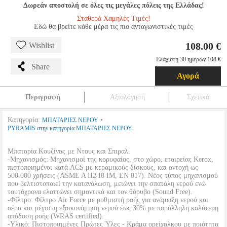
Δωρεάν αποστολή σε όλες τις μεγάλες πόλεις της Ελλάδας!
Σταθερά Χαμηλές Τιμές!
Εδώ θα βρείτε κάθε μέρα τις πιο ανταγωνιστικές τιμές
108.00 €
Wishlist
Ελάχιστη 30 ημερών 108 €
Share
Αγορά
Περιγραφή
Αξιολόγηση
Σχετικά
Κατηγορία:
•
ΜΠΑΤΑΡΙΕΣ ΝΕΡΟΥ
PYRAMIS στην κατηγορία ΜΠΑΤΑΡΙΕΣ ΝΕΡΟΥ
Μπαταρία Κουζίνας με Ντους και Σπιραλ.
-Μηχανισμός: Μηχανισμοί της κορυφαίας, στο χώρο, εταιρείας Kerox,
πιστοποιημένοι κατά ACS με κεραμικούς δίσκους, και αντοχή ως
500.000 χρήσεις (ASME A II2 I8 IM, EN 817). Νέος τύπος μηχανισμού
που βελτιστοποιεί την κατανάλωση, μειώνει την σπατάλη νερού ενώ
ταυτόχρονα ελαττώνει σημαντικά και τον θόρυβο (Sound Free).
-Φίλτρο: Φίλτρο Air Force με ρυθμιστή ροής για ανάμειξη νερού και
αέρα και μέγιστη εξοικονόμηση νερού έως 30% με παράλληλη καλύτερη
απόδοση ροής (WRAS certified).
-Υλικό: Πιστοποιημένες Πρώτες Ύλες - Κράμα ορείχαλκου με ποιότητα