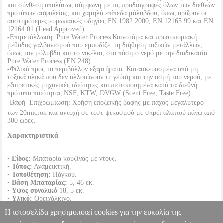
και σύνθεση απολύτως σύμφωνη με τις προδιαγραφές όλων των διεθνών
προτύπων ασφαλείας, και χαμηλά επίπεδα μόλυβδου, όπως ορίζουν οι
αυστηρότερες ευρωπαϊκές οδηγίες EN 1982:2000, EN 12165:99 και EN
12164:01 (Lead Approved).
-Επιμετάλλωση: Pure Water Process Καινοτόμα και πρωτοποριακή
μέθοδος γαλβανισμού που εμποδίζει τη διήθηση τοξικών μετάλλων,
όπως τον μόλυβδο και το νικέλιο, στο πόσιμο νερό με την διαδικασία
Pure Water Process (ΕΝ 248).
-Φιλικά προς το περιβάλλον εξαρτήματα: Κατασκευασμένα από μη
τοξικά υλικά που δεν αλλοιώνουν τη γεύση και την οσμή του νερού, με
εξαιρετικές μηχανικές ιδιότητες και πιστοποιημένα κατά τα διεθνή
πρότυπα ποιότητας NSF, KTW, DVGW (Scent Free, Taste Free).
-Βαφή  Επιχρωμίωση: Χρήση εποξεικής βαφής με πάχος μεγαλύτερο
των 20micron και αντοχή σε τεστ ψεκασμού με σπρέι αλατιού πάνω από
300 ώρες.
Χαρακτηριστικά
•
Είδος:
Μπαταρία κουζίνας με ντους.
•
Τύπος:
Αναμεικτική.
•
Τοποθέτηση:
Πάγκου.
•
Βάση Μπαταρίας:
5, 46 εκ.
•
Υψος συνολικό
18, 5 εκ.
•
Υλικό:
Ορειχάλκινο.
•
Δίσκος:
Κεραμικός.
Η ιστοσελίδα χρησιμοποιεί cookies για την ευκολία της
•
Χρώμα:
Λευκό.
•
Εγγύηση:
5 χρόνια.