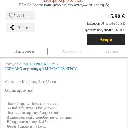
Σταθερά Χαμηλές Τιμές!
Εδώ θα βρείτε κάθε μέρα τις πιο ανταγωνιστικές τιμές
15.90 €
Wishlist
Ελάχιστη 30 ημερών 15.5 €
Share
Προτεινόμενη λιανική 18.90 €
Αγορά
Περιγραφή
Αξιολόγηση
Σχετικά
Κατηγορία:
•
ΜΠΑΤΑΡΙΕΣ ΝΕΡΟΥ
BORMANN στην κατηγορία ΜΠΑΤΑΡΙΕΣ ΝΕΡΟΥ
Μπαταρία Κουζίνας Star 35mm.
Χαρακτηριστικά
•
Τοποθέτηση:
Πάγκος κουζίνας.
•
Υλικό σώματος:
Ορείχαλκος.
•
Τύπος μπαταρίας:
Αναμεικτική.
•
Διάμετρος οπής τοποθέτησης:
35 mm.
•
Βάση μπαταρίας:
Φ 45mm.
•
Θέση διακόπτη:
Πάνω.