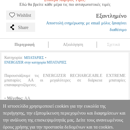
Εδώ θα βρείτε κάθε μέρα τις πιο ανταγωνιστικές τιμές
Εξαντλημένο
Wishlist
Αποστολή ενημέρωσης με email μόλις ξαναγίνει
Share
διαθέσιμο
Περιγραφή
Αξιολόγηση
Σχετικά
Κατηγορία:
•
ΜΠΑΤΑΡΙΕΣ
ENERGIZER στην κατηγορία ΜΠΑΤΑΡΙΕΣ
Παρουσιάζουμε τις ENERGIZER RECHARGEABLE EXTREME
μπαταρίες AA οι μεγαλύτερες σε διάρκεια μπαταρίες
επαναφορτιζόμενες.
•
Μέγεθος:
ΑΑ.
•
Τύπος:
Επανεφορτιζόμενη.
Η ιστοσελίδα χρησιμοποιεί cookies για την ευκολία της
•
Συσκευασία:
2 μπαταρίες.
•
Χωρητικότητα:
2300MAH.
περιήγησης, την εξατομίκευση περιεχομένου και διαφημίσεων και
την ανάλυση της επισκεψιμότητάς μας. Δείτε τους ανανεωμένους
ΜΠΑΤΑΡΙΑ ENERGIZER RECHARGEABLE EXTREME HR6
AA 2300MAH 2PACK
ANA.NRG0040
ANA.NRG0040
όρους χρήσης για την προστασία δεδομένων και τα cookies.