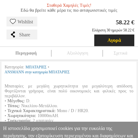
Σταθερά Χαμηλές Τιμές!
Εδώ θα βρείτε κάθε μέρα τις πιο ανταγωνιστικές τιμές
58.22 €
Wishlist
Ελάχιστη 30 ημερών 58.22 €
Share
Αγορά
Περιγραφή
Αξιολόγηση
Σχετικά
Κατηγορία:
•
ΜΠΑΤΑΡΙΕΣ
ANSMANN στην κατηγορία ΜΠΑΤΑΡΙΕΣ
Μπαταρίες με μεγάλη χωρητικότητα για μεγαλύτερη απόδοση.
Φορτίζονται γρήγορα, είναι πολύ οικονομικές και φιλικές προς το
περιβάλλον.
•
Μέγεθος:
D.
•
Τύπος:
Νικελίου-Μετάλλου.
•
Τεχνικά Χαρακτηριστικά:
Mono / D / HR20.
•
Χωρητικότητα:
10000mAH.
•
Συσκευασία:
2 μπαταρίες.
•
Ιδανικό για:
Μοντελισμό, όργανα μέτρησης, τηλεκατευθυνόμενα
Η ιστοσελίδα χρησιμοποιεί cookies για την ευκολία της
παιχνίδια κλπ.
περιήγησης, την εξατομίκευση περιεχομένου και διαφημίσεων και