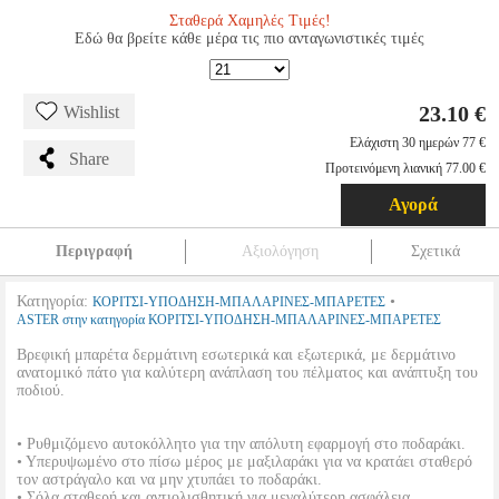
Σταθερά Χαμηλές Τιμές!
Εδώ θα βρείτε κάθε μέρα τις πιο ανταγωνιστικές τιμές
23.10 €
Wishlist
Ελάχιστη 30 ημερών 77 €
Share
Προτεινόμενη λιανική 77.00 €
Αγορά
Περιγραφή
Αξιολόγηση
Σχετικά
Κατηγορία:
•
ΚΟΡΙΤΣΙ-ΥΠΟΔΗΣΗ-ΜΠΑΛΑΡΙΝΕΣ-ΜΠΑΡΕΤΕΣ
ASTER στην κατηγορία ΚΟΡΙΤΣΙ-ΥΠΟΔΗΣΗ-ΜΠΑΛΑΡΙΝΕΣ-ΜΠΑΡΕΤΕΣ
Βρεφική μπαρέτα δερμάτινη εσωτερικά και εξωτερικά, με δερμάτινο
ανατομικό πάτο για καλύτερη ανάπλαση του πέλματος και ανάπτυξη του
ποδιού.
• Ρυθμιζόμενο αυτοκόλλητο για την απόλυτη εφαρμογή στο ποδαράκι.
• Υπερυψωμένο στο πίσω μέρος με μαξιλαράκι για να κρατάει σταθερό
τον αστράγαλο και να μην χτυπάει το ποδαράκι.
• Σόλα σταθερή και αντιολισθητική για μεγαλύτερη ασφάλεια.