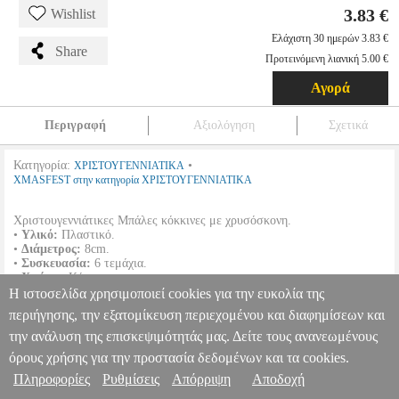
3.83 €
Wishlist
Ελάχιστη 30 ημερών 3.83 €
Share
Προτεινόμενη λιανική 5.00 €
Αγορά
Περιγραφή
Αξιολόγηση
Σχετικά
Κατηγορία:
•
ΧΡΙΣΤΟΥΓΕΝΝΙΑΤΙΚΑ
XMASFEST στην κατηγορία ΧΡΙΣΤΟΥΓΕΝΝΙΑΤΙΚΑ
Χριστουγεννιάτικες Μπάλες κόκκινες με χρυσόσκονη.
•
Υλικό:
Πλαστικό.
•
Διάμετρος:
8cm.
•
Συσκευασία:
6 τεμάχια.
•
Χρώμα:
Κόκκινο.
Η ιστοσελίδα χρησιμοποιεί cookies για την ευκολία της
περιήγησης, την εξατομίκευση περιεχομένου και διαφημίσεων και
ΜΠΑΛΕΣ GLITTER SANTA ΠΑΚ=6ΤΕΜ Φ8 Φ8CM
PER.223218
PER.223218
XMASFEST
XMASFEST
ΧΡΙΣΤΟΥΓΕΝΝΙΑΤΙΚΑ
την ανάλυση της επισκεψιμότητάς μας. Δείτε τους ανανεωμένους
Κατηγορία: ΧΡΙΣΤΟΥΓΕΝΝΙΑΤΙΚΑ •XMASFEST στην κατηγορία
όρους χρήσης για την προστασία δεδομένων και τα cookies.
Πληροφορίες & Υπηρεσίες >
ΧΡΙΣΤΟΥΓΕΝΝΙΑΤΙΚΑ Χριστουγεννιάτικες Μπάλες κόκκινες με
Πληροφορίες
Ρυθμίσεις
Απόρριψη
Αποδοχή
χρυσόσκονη.• Υλικό: Πλαστικό.• Διάμετρος: 8cm.• Συσκευασία: 6
τεμάχια.• Χρώμα: Κόκκινο.
ΜΠΑΛΕΣ GLITTER SANTA