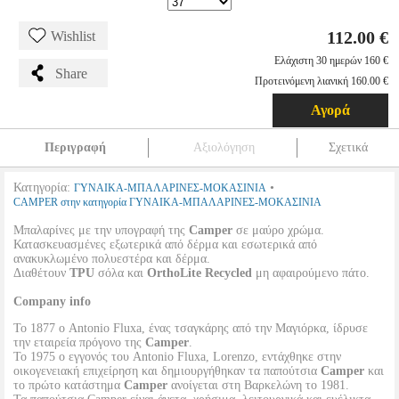
112.00 €
Wishlist
Ελάχιστη 30 ημερών 160 €
Share
Προτεινόμενη λιανική 160.00 €
Αγορά
Περιγραφή
Αξιολόγηση
Σχετικά
Κατηγορία:
•
ΓΥΝΑΙΚΑ-ΜΠΑΛΑΡΙΝΕΣ-ΜΟΚΑΣΙΝΙΑ
CAMPER στην κατηγορία ΓΥΝΑΙΚΑ-ΜΠΑΛΑΡΙΝΕΣ-ΜΟΚΑΣΙΝΙΑ
Μπαλαρίνες με την υπογραφή της
Camper
σε μαύρο χρώμα.
Κατασκευασμένες εξωτερικά από δέρμα και εσωτερικά από
ανακυκλωμένο πολυεστέρα και δέρμα.
Διαθέτουν
TPU
σόλα και
OrthoLite Recycled
μη αφαιρούμενο πάτο.
Company info
Το 1877 ο Antonio Fluxa, ένας τσαγκάρης από την Μαγιόρκα, ίδρυσε
την εταιρεία πρόγονο της
Camper
.
Το 1975 ο εγγονός του Antonio Fluxa, Lorenzo, εντάχθηκε στην
οικογενειακή επιχείρηση και δημιουργήθηκαν τα παπούτσια
Camper
και
το πρώτο κατάστημα
Camper
ανοίγεται στη Βαρκελώνη το 1981.