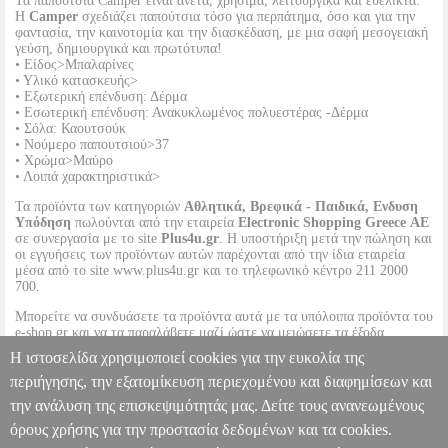
Τα παπούτσια Camper είναι άνετα, χρήσιμα, λειτουργικά και ευέλικτα.
Η
Camper
σχεδιάζει παπούτσια τόσο για περπάτημα, όσο και για την
φαντασία, την καινοτομία και την διασκέδαση, με μια σαφή μεσογειακή
γεύση, δημιουργικά και πρωτότυπα!
• Είδος>Μπαλαρίνες
• Υλικό κατασκευής>
• Εξωτερική επένδυση: Δέρμα
• Εσωτερική επένδυση: Ανακυκλωμένος πολυεστέρας -Δέρμα
• Σόλα: Καουτσούκ
• Νούμερο παπουτσιού>37
• Χρώμα>Μαύρο
• Λοιπά χαρακτηριστικά>
Τα προϊόντα των κατηγοριών
Αθλητικά, Βρεφικά - Παιδικά, Ενδυση
Υπόδηση
πωλούνται από την εταιρεία
Electronic Shopping Greece ΑΕ
σε συνεργασία με το site
Plus4u.gr
. Η υποστήριξη μετά την πώληση και
οι εγγυήσεις των προϊόντων αυτών παρέχονται από την ίδια εταιρεία
μέσα από το site www.plus4u.gr και το τηλεφωνικό κέντρο 211 2000
700.
Μπορείτε να συνδυάσετε τα προϊόντα αυτά με τα υπόλοιπα προϊόντα του
e-shop.gr και να τα παραλάβετε μαζί ώστε να μειώσετε τα έξοδα
αποστολής. Μπορείτε επίσης να παραλάβετε από οποιοδήποτε eshop
Η ιστοσελίδα χρησιμοποιεί cookies για την ευκολία της
point με μηδενικά έξοδα αποστολής ανεξαρτήτως ύψους παραγγελίας!
περιήγησης, την εξατομίκευση περιεχομένου και διαφημίσεων και
την ανάλυση της επισκεψιμότητάς μας. Δείτε τους ανανεωμένους
ΜΠΑΛΑΡΙΝΕΣ CAMPER TWS K201673-002 ΜΑΥΡΟ (37)
PL3.122270814
PL3.122270814
CAMPER
CAMPER
ΓΥΝΑΙΚΑ-
όρους χρήσης για την προστασία δεδομένων και τα cookies.
ΜΠΑΛΑΡΙΝΕΣ-ΜΟΚΑΣΙΝΙΑ
Κατηγορία: ΓΥΝΑΙΚΑ-