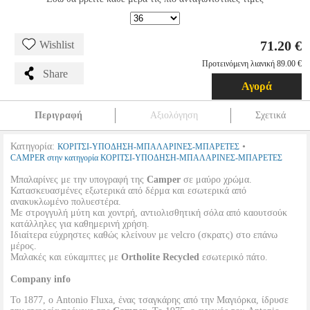
71.20 €
Wishlist
Προτεινόμενη λιανική 89.00 €
Share
Αγορά
Περιγραφή
Αξιολόγηση
Σχετικά
Κατηγορία:
•
ΚΟΡΙΤΣΙ-ΥΠΟΔΗΣΗ-ΜΠΑΛΑΡΙΝΕΣ-ΜΠΑΡΕΤΕΣ
CAMPER στην κατηγορία ΚΟΡΙΤΣΙ-ΥΠΟΔΗΣΗ-ΜΠΑΛΑΡΙΝΕΣ-ΜΠΑΡΕΤΕΣ
Μπαλαρίνες με την υπογραφή της
Camper
σε μαύρο χρώμα.
Κατασκευασμένες εξωτερικά από δέρμα και εσωτερικά από
ανακυκλωμένο πολυεστέρα.
Με στρογγυλή μύτη και χοντρή, αντιολισθητική σόλα από καουτσούκ
κατάλληλες για καθημερινή χρήση.
Ιδιαίτερα εύχρηστες καθώς κλείνουν με velcro (σκρατς) στο επάνω
μέρος.
Μαλακές και εύκαμπτες με
Ortholite Recycled
εσωτερικό πάτο.
Company info
Το 1877, ο Antonio Fluxa, ένας τσαγκάρης από την Μαγιόρκα, ίδρυσε