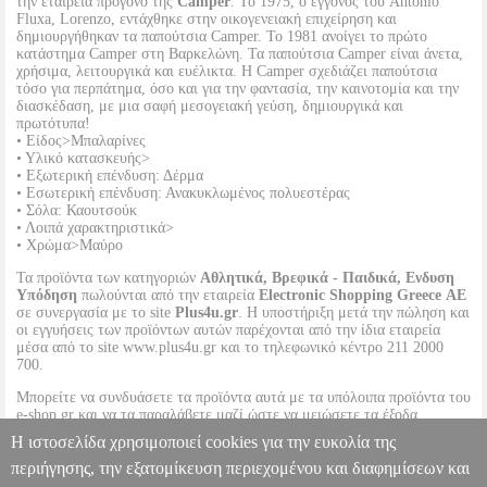
την εταιρεία πρόγονο της
Camper
. Το 1975, ο εγγονός του Antonio
Fluxa, Lorenzo, εντάχθηκε στην οικογενειακή επιχείρηση και
δημιουργήθηκαν τα παπούτσια Camper. Το 1981 ανοίγει το πρώτο
κατάστημα Camper στη Βαρκελώνη. Τα παπούτσια Camper είναι άνετα,
χρήσιμα, λειτουργικά και ευέλικτα. Η Camper σχεδιάζει παπούτσια
τόσο για περπάτημα, όσο και για την φαντασία, την καινοτομία και την
διασκέδαση, με μια σαφή μεσογειακή γεύση, δημιουργικά και
πρωτότυπα!
• Είδος>Μπαλαρίνες
• Υλικό κατασκευής>
• Εξωτερική επένδυση: Δέρμα
• Εσωτερική επένδυση: Ανακυκλωμένος πολυεστέρας
• Σόλα: Καουτσούκ
• Λοιπά χαρακτηριστικά>
• Χρώμα>Μαύρο
Τα προϊόντα των κατηγοριών
Αθλητικά, Βρεφικά - Παιδικά, Ενδυση
Υπόδηση
πωλούνται από την εταιρεία
Electronic Shopping Greece ΑΕ
σε συνεργασία με το site
Plus4u.gr
. Η υποστήριξη μετά την πώληση και
οι εγγυήσεις των προϊόντων αυτών παρέχονται από την ίδια εταιρεία
μέσα από το site www.plus4u.gr και το τηλεφωνικό κέντρο 211 2000
700.
Μπορείτε να συνδυάσετε τα προϊόντα αυτά με τα υπόλοιπα προϊόντα του
e-shop.gr και να τα παραλάβετε μαζί ώστε να μειώσετε τα έξοδα
αποστολής. Μπορείτε επίσης να παραλάβετε από οποιοδήποτε eshop
Η ιστοσελίδα χρησιμοποιεί cookies για την ευκολία της
point με μηδενικά έξοδα αποστολής ανεξαρτήτως ύψους παραγγελίας!
περιήγησης, την εξατομίκευση περιεχομένου και διαφημίσεων και