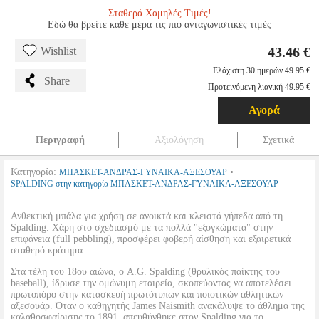
Σταθερά Χαμηλές Τιμές!
Εδώ θα βρείτε κάθε μέρα τις πιο ανταγωνιστικές τιμές
43.46 €
Wishlist
Ελάχιστη 30 ημερών 49.95 €
Share
Προτεινόμενη λιανική 49.95 €
Αγορά
Περιγραφή
Αξιολόγηση
Σχετικά
Κατηγορία:
•
ΜΠΑΣΚΕΤ-ΑΝΔΡΑΣ-ΓΥΝΑΙΚΑ-ΑΞΕΣΟΥΑΡ
SPALDING στην κατηγορία ΜΠΑΣΚΕΤ-ΑΝΔΡΑΣ-ΓΥΝΑΙΚΑ-ΑΞΕΣΟΥΑΡ
Ανθεκτική μπάλα για χρήση σε ανοικτά και κλειστά γήπεδα από τη
Spalding. Χάρη στο σχεδιασμό με τα πολλά "εξογκώματα" στην
επιφάνεια (full pebbling), προσφέρει φοβερή αίσθηση και εξαιρετικά
σταθερό κράτημα.
Στα τέλη του 18ου αιώνα, ο A.G. Spalding (θρυλικός παίκτης του
baseball), ίδρυσε την ομώνυμη εταιρεία, σκοπεύοντας να αποτελέσει
πρωτοπόρο στην κατασκευή πρωτότυπων και ποιοτικών αθλητικών
αξεσουάρ. Όταν ο καθηγητής James Naismith ανακάλυψε το άθλημα της
καλαθοσφαίρισης το 1891, απευθύνθηκε στον Spalding για το