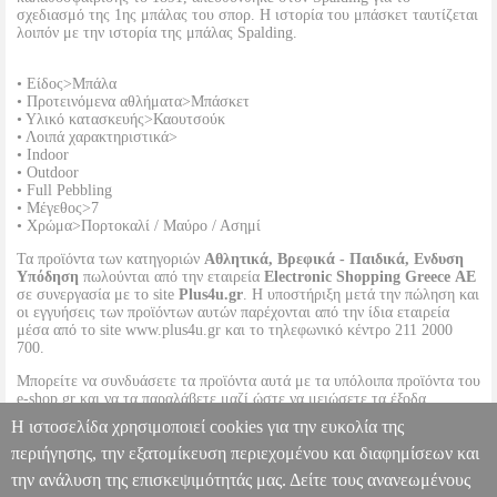
σχεδιασμό της 1ης μπάλας του σπορ. Η ιστορία του μπάσκετ ταυτίζεται
λοιπόν με την ιστορία της μπάλας Spalding.
• Είδος>Μπάλα
• Προτεινόμενα αθλήματα>Μπάσκετ
• Υλικό κατασκευής>Καουτσούκ
• Λοιπά χαρακτηριστικά>
• Indoor
• Outdoor
• Full Pebbling
• Μέγεθος>7
• Χρώμα>Πορτοκαλί / Μαύρο / Ασημί
Τα προϊόντα των κατηγοριών
Αθλητικά, Βρεφικά - Παιδικά, Ενδυση
Υπόδηση
πωλούνται από την εταιρεία
Electronic Shopping Greece ΑΕ
σε συνεργασία με το site
Plus4u.gr
. Η υποστήριξη μετά την πώληση και
οι εγγυήσεις των προϊόντων αυτών παρέχονται από την ίδια εταιρεία
μέσα από το site www.plus4u.gr και το τηλεφωνικό κέντρο 211 2000
700.
Μπορείτε να συνδυάσετε τα προϊόντα αυτά με τα υπόλοιπα προϊόντα του
e-shop.gr και να τα παραλάβετε μαζί ώστε να μειώσετε τα έξοδα
αποστολής. Μπορείτε επίσης να παραλάβετε από οποιοδήποτε eshop
Η ιστοσελίδα χρησιμοποιεί cookies για την ευκολία της
point με μηδενικά έξοδα αποστολής ανεξαρτήτως ύψους παραγγελίας!
περιήγησης, την εξατομίκευση περιεχομένου και διαφημίσεων και
την ανάλυση της επισκεψιμότητάς μας. Δείτε τους ανανεωμένους
ΜΠΑΛΑ SPALDING ALL CONFERENCE INDOOR/OUTDOOR