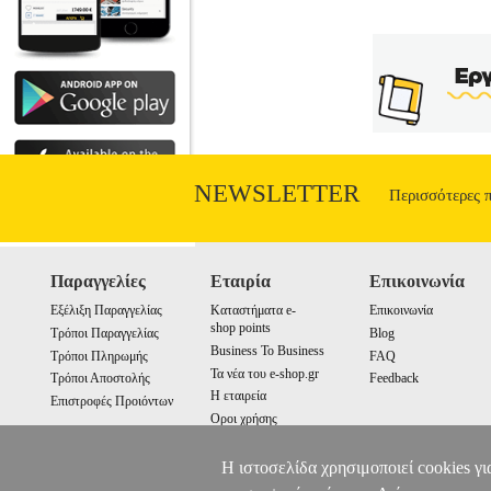
NEWSLETTER
Περισσότερες 
Παραγγελίες
Εταιρία
Επικοινωνία
Εξέλιξη Παραγγελίας
Καταστήματα e-
Επικοινωνία
shop points
Τρόποι Παραγγελίας
Blog
Business To Business
Τρόποι Πληρωμής
FAQ
Τα νέα του e-shop.gr
Τρόποι Αποστολής
Feedback
Η εταιρεία
Επιστροφές Προιόντων
Οροι χρήσης
Cookies
Η ιστοσελίδα χρησιμοποιεί cookies γι