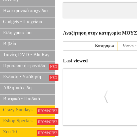
Ηλεκτρονικά παιχνίδια
Gadgets • Παιχνίδια
Είδη γραφείου
Αναζήτηση στην κατηγορία ΜΟ
Βιβλία
Κατηγορία
Θεωρία -
Ταινίες DVD • Blu Ray
Last viewed
Προσωπική φροντίδα
ΝΕΟ
Ενδυση • Υπόδηση
ΝΕΟ
Αθλητικά είδη
Βρεφικά • Παιδικά
Crazy Sundays
ΠΡΟΣΦΟΡΕΣ
Eshop Specials
ΠΡΟΣΦΟΡΕΣ
ΜΟΡΦΟΛΟΓΙΑ - AΜΑΡΑΝΤΙΔΗΣ 
Zen 10
ΠΡΟΣΦΟΡΕΣ