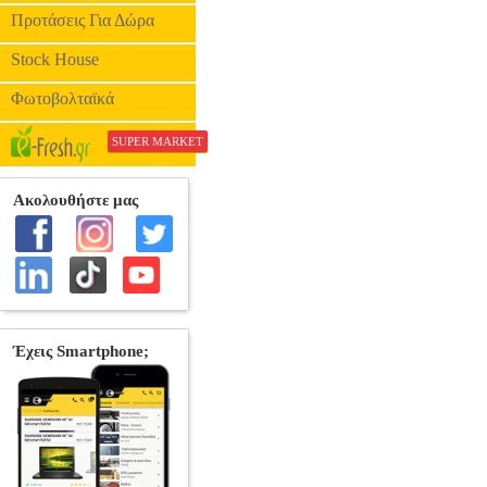
Προτάσεις Για Δώρα
Stock House
Φωτοβολταϊκά
SUPER MARKET