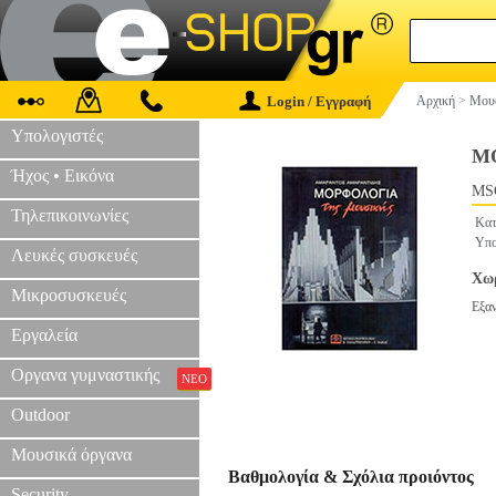
Login / Εγγραφή
Αρχική
>
Μουσ
Υπολογιστές
Μ
Ήχος • Εικόνα
MS
Τηλεπικοινωνίες
Κατ
Υπο
Λευκές συσκευές
Χωρ
Μικροσυσκευές
Εξα
Εργαλεία
Οργανα γυμναστικής
ΝΕΟ
Outdoor
Μουσικά όργανα
Βαθμολογία & Σχόλια προιόντος
Security