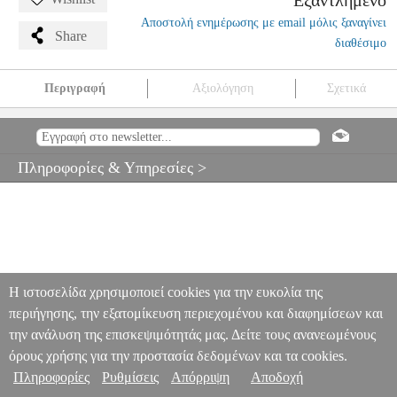
Εξαντλημένο
Αποστολή ενημέρωσης με email μόλις ξαναγίνει
Share
διαθέσιμο
Περιγραφή
Αξιολόγηση
Σχετικά
ΜΟΛΥΒΙΑ STABILO 4908/04 PASTEL APRICOT ΓΟΜΑ 12ΤΜΧ
ANA.STB00157
ANA.STB00157
STABILO
STABILO
ΜΟΛΥΒΙΑ
ΜΟΛΥΒΙΑ STABILO 4908/04 PASTEL APRICOT ΓΟΜΑ 12ΤΜΧ
Πληροφορίες & Υπηρεσίες >
0
Η ιστοσελίδα χρησιμοποιεί cookies για την ευκολία της
περιήγησης, την εξατομίκευση περιεχομένου και διαφημίσεων και
την ανάλυση της επισκεψιμότητάς μας. Δείτε τους ανανεωμένους
όρους χρήσης για την προστασία δεδομένων και τα cookies.
Πληροφορίες
Ρυθμίσεις
Απόρριψη
Αποδοχή