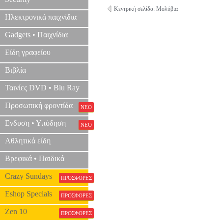
Κεντρική σελίδα: Μολύβια
Ηλεκτρονικά παιχνίδια
Gadgets • Παιχνίδια
Είδη γραφείου
Βιβλία
Ταινίες DVD • Blu Ray
Προσωπική φροντίδα
ΝΕΟ
Ενδυση • Υπόδηση
ΝΕΟ
Αθλητικά είδη
Βρεφικά • Παιδικά
Crazy Sundays
ΠΡΟΣΦΟΡΕΣ
Eshop Specials
ΠΡΟΣΦΟΡΕΣ
Zen 10
ΠΡΟΣΦΟΡΕΣ