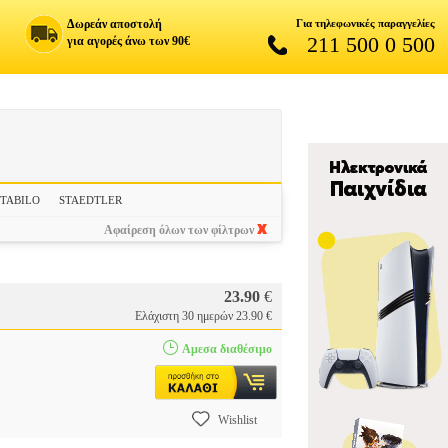
Δωρεάν αποστολή
Για τηλεφωνικές παραγγελίες
211 500 0 500
για αγορές άνω των 90€
STABILO
STAEDTLER
Αφαίρεση όλων των φίλτρων
23.90
€
Ελάχιστη 30 ημερών 23.90 €
Αμεσα διαθέσιμο
Wishlist