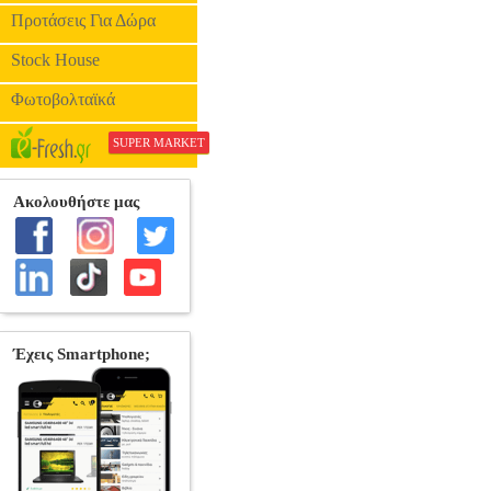
Προτάσεις Για Δώρα
Stock House
Φωτοβολταϊκά
SUPER MARKET