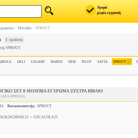
Αγορά
χωρίς εγγραφή
 γραφείου
>
Μολύβια
>
SPROUT
Α
1 προϊόντα
στής
SPROUT
x
ARIOCA
DELI
LEGAMI
MAPED
OEM
PILOT
SAFTA
SPROUT
ΓΙΚΟ ΣΕΤ 8 ΜΟΛΥΒΙΑ ΕΓΧΡΩΜΑ ΞΥΣΤΡΑ ΒΙΒΛΙΟ
(ANA.SPR0010)
ΒΙΑ
Κατασκευαστής:
SPROUT
CK2SCHOOL25 • COCACOLA25