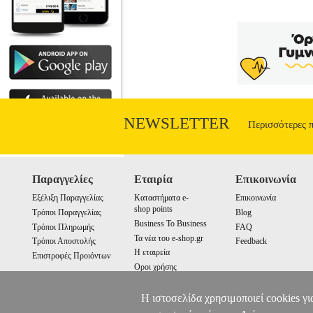
NEWSLETTER
Περισσότερες 
Παραγγελίες
Εταιρία
Επικοινωνία
Εξέλιξη Παραγγελίας
Καταστήματα e-
Επικοινωνία
shop points
Τρόποι Παραγγελίας
Blog
Business To Business
Τρόποι Πληρωμής
FAQ
Τα νέα του e-shop.gr
Τρόποι Αποστολής
Feedback
Η εταιρεία
Επιστροφές Προιόντων
Οροι χρήσης
Cookies
Η ιστοσελίδα χρησιμοποιεί cookies γι