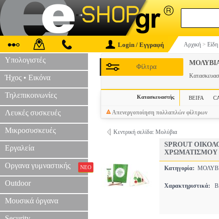
Login / Εγγραφή
Αρχική
>
Είδη
Υπολογιστές
ΜΟΛΥΒΙ
Φίλτρα
Κατασκευα
Ήχος • Εικόνα
Τηλεπικοινωνίες
Κατασκευαστής
BEIFA
C
Λευκές συσκευές
Απενεργοποίηση πολλαπλών φίλτρων
Μικροσυσκευές
Κεντρική σελίδα: Μολύβια
SPROUT ΟΙΚΟΛΟ
Εργαλεία
ΧΡΩΜΑΤΙΣΜΟΥ
Οργανα γυμναστικής
ΝΕΟ
Κατηγορία:
ΜΟΛΥ
Outdoor
Χαρακτηριστικά:
BA
Μουσικά όργανα
Security