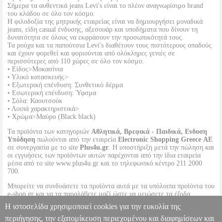
Σήμερα τα αυθεντικά jeans Levi's είναι το πλέον αναγνωρίσιμο brand
του κλάδου σε όλο τον κόσμο.
Η φιλοδοξία της μητρικής εταιρείας είναι να δημιουργήσει μοναδικά
jeans, είδη casual ένδυσης, αξεσουάρ και υποδήματα που δίνουν τη
δυνατότητα σε όλους να εκφράσουν την προσωπικότητά τους.
Τα ρούχα και τα παπούτσια Levi's διαθέτουν τους πιστότερους οπαδούς
και έχουν φορεθεί και φοριούνται από ολόκληρες γενιές σε
περισσότερες από 110 χώρες σε όλο τον κόσμο.
• Είδος>Μοκασίνια
• Υλικό κατασκευής>
• Εξωτερική επένδυση: Συνθετικό δέρμα
• Εσωτερική επένδυση: Ύφσμα
• Σόλα: Καουτσούκ
• Λοιπά χαρακτηριστικά>
• Χρώμα>Μαύρο (Black black)
Τα προϊόντα των κατηγοριών
Αθλητικά, Βρεφικά - Παιδικά, Ενδυση
Υπόδηση
πωλούνται από την εταιρεία
Electronic Shopping Greece ΑΕ
σε συνεργασία με το site
Plus4u.gr
. Η υποστήριξη μετά την πώληση και
οι εγγυήσεις των προϊόντων αυτών παρέχονται από την ίδια εταιρεία
μέσα από το site www.plus4u.gr και το τηλεφωνικό κέντρο 211 2000
700.
Μπορείτε να συνδυάσετε τα προϊόντα αυτά με τα υπόλοιπα προϊόντα του
e-shop.gr και να τα παραλάβετε μαζί ώστε να μειώσετε τα έξοδα
αποστολής. Μπορείτε επίσης να παραλάβετε από οποιοδήποτε eshop
Η ιστοσελίδα χρησιμοποιεί cookies για την ευκολία της
point με μηδενικά έξοδα αποστολής ανεξαρτήτως ύψους παραγγελίας!
περιήγησης, την εξατομίκευση περιεχομένου και διαφημίσεων και