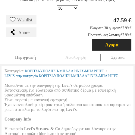
47.59 €
Wishlist
Ελάχιστη 30 ημερών 67.99 €
Share
Προτεινόμενη λιανική 67.99 €
Αγορά
Περιγραφή
Αξιολόγηση
Σχετικά
Κατηγορία:
•
ΚΟΡΙΤΣΙ-ΥΠΟΔΗΣΗ-ΜΠΑΛΑΡΙΝΕΣ-ΜΠΑΡΕΤΕΣ
LEVIS στην κατηγορία ΚΟΡΙΤΣΙ-ΥΠΟΔΗΣΗ-ΜΠΑΛΑΡΙΝΕΣ-ΜΠΑΡΕΤΕΣ
Μοκασίνια με την υπογραφή της
Levi's
σε μαύρο χρώμα.
Κατασκευασμένα εξωτερικά από συνθετικό δέρμα με εσωτερική
υφασμάτινη επένδυση.
Είναι φορετά με κανονική εφαρμογή.
Έχουν αντιολισθητική τρακτερωτή σόλα από καουτσούκ και υφασματίνο
patch στο πλαι με το λογότυπο της
Levi's
.
Company Info
Η εταιρεία
Levi's Strauss & Co
δημιούργησε και λάνσαρε στην
Αμερική, το πρώτο blue jean στην αγορά!