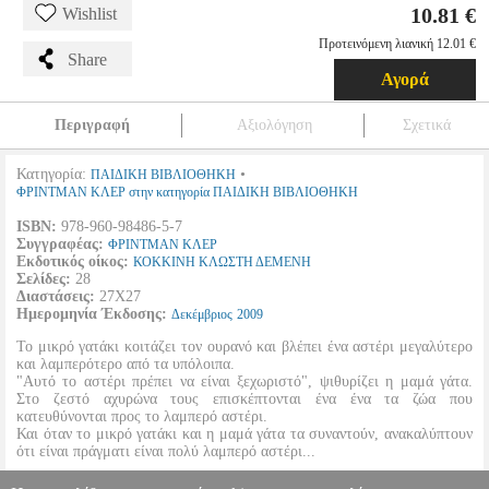
10.81 €
Wishlist
Προτεινόμενη λιανική 12.01 €
Share
Αγορά
Περιγραφή
Αξιολόγηση
Σχετικά
Κατηγορία:
•
ΠΑΙΔΙΚΗ ΒΙΒΛΙΟΘΗΚΗ
ΦΡΙΝΤΜΑΝ ΚΛΕΡ στην κατηγορία ΠΑΙΔΙΚΗ ΒΙΒΛΙΟΘΗΚΗ
ISBN:
978-960-98486-5-7
Συγγραφέας:
ΦΡΙΝΤΜΑΝ ΚΛΕΡ
Εκδοτικός οίκος:
ΚΟΚΚΙΝΗ ΚΛΩΣΤΗ ΔΕΜΕΝΗ
Σελίδες:
28
Διαστάσεις:
27Χ27
Ημερομηνία Έκδοσης:
Δεκέμβριος
2009
Το μικρό γατάκι κοιτάζει τον ουρανό και βλέπει ένα αστέρι μεγαλύτερο
και λαμπερότερο από τα υπόλοιπα.
"Αυτό το αστέρι πρέπει να είναι ξεχωριστό", ψιθυρίζει η μαμά γάτα.
Στο ζεστό αχυρώνα τους επισκέπτονται ένα ένα τα ζώα που
κατευθύνονται προς το λαμπερό αστέρι.
Και όταν το μικρό γατάκι και η μαμά γάτα τα συναντούν, ανακαλύπτουν
ότι είναι πράγματι είναι πολύ λαμπερό αστέρι...
Με ένα υπέροχο, λυρικό κείμενο και μια εκπληκτική εικονογράφηση, το