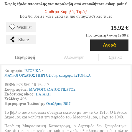
Χωρίς έξοδα αποστολής για παραλαβή από οποιοδήποτε eshop point!
Σταθερά Χαμηλές Τιμές!
Εδώ θα βρείτε κάθε μέρα τις πιο ανταγωνιστικές τιμές
15.92 €
Wishlist
Προτεινόμενη λιανική 19.90 €
Share
Αγορά
Περιγραφή
Αξιολόγηση
Σχετικά
Κατηγορία:
•
ΙΣΤΟΡΙΚΑ
ΜΑΥΡΟΓΟΡΔΑΤΟΣ ΓΙΩΡΓΟΣ στην κατηγορία ΙΣΤΟΡΙΚΑ
ISBN:
978-960-16-7622-7
Συγγραφέας:
ΜΑΥΡΟΓΟΡΔΑΤΟΣ ΓΙΩΡΓΟΣ
Εκδοτικός οίκος:
ΠΑΤΑΚΗ
Σελίδες:
496
Ημερομηνία Έκδοσης:
Οκτώβριος
2017
Το βιβλίο αυτό αποτελεί συνέχεια εκείνου με τον τίτλο 1915: Ο Εθνικός
Διχασμός και καλύπτει την περίοδο του Μεσοπολέμου, μέχρι το 1940.
Παρά τη Μικρασιατική Καταστροφή, ο Διχασμός δεν ξεπεράστηκε.
Συνεχίστηκε προπαντός ως κρίση εθνικής ολοκλήρωσης, μέσα πλέον