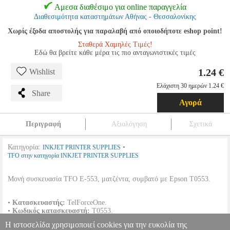
Αμεσα διαθέσιμο για online παραγγελία
Διαθεσιμότητα καταστημάτων Αθήνας - Θεσσαλονίκης
Χωρίς έξοδα αποστολής για παραλαβή από οποιοδήποτε eshop point!
Σταθερά Χαμηλές Τιμές!
Εδώ θα βρείτε κάθε μέρα τις πιο ανταγωνιστικές τιμές
1.24 €
Wishlist
Ελάχιστη 30 ημερών 1.24 €
Share
Αγορά
Περιγραφή
Αξιολόγηση
Σχετικά
Κατηγορία:
•
INKJET PRINTER SUPPLIES
TFO στην κατηγορία INKJET PRINTER SUPPLIES
Μονή συσκευασία TFO E-553, ματζέντα, συμβατό με Epson T0553.
•
Κατασκευαστής:
TelForceOne.
•
Κωδικός κατασκευαστή:
T0553.
•
Χρώμα:
Ματζέντα.
Η ιστοσελίδα χρησιμοποιεί cookies για την ευκολία της
•
Χωρητικότητα:
17 ml.