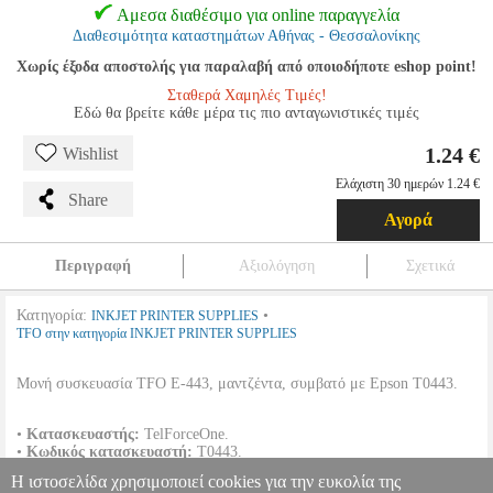
Αμεσα διαθέσιμο για online παραγγελία
Διαθεσιμότητα καταστημάτων Αθήνας - Θεσσαλονίκης
Χωρίς έξοδα αποστολής για παραλαβή από οποιοδήποτε eshop point!
Σταθερά Χαμηλές Τιμές!
Εδώ θα βρείτε κάθε μέρα τις πιο ανταγωνιστικές τιμές
1.24 €
Wishlist
Ελάχιστη 30 ημερών 1.24 €
Share
Αγορά
Περιγραφή
Αξιολόγηση
Σχετικά
Κατηγορία:
•
INKJET PRINTER SUPPLIES
TFO στην κατηγορία INKJET PRINTER SUPPLIES
Μονή συσκευασία TFO E-443, μαντζέντα, συμβατό με Epson T0443.
•
Κατασκευαστής:
TelForceOne.
•
Κωδικός κατασκευαστή:
T0443.
•
Χρώμα:
Μαντζέντα.
Η ιστοσελίδα χρησιμοποιεί cookies για την ευκολία της
•
Χωρητικότητα:
16 ml.