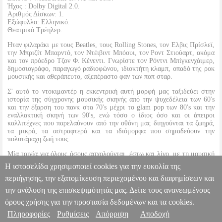
Ήχος : Dolby Digital 2.0.
Αριθμός Δίσκων: 1.
Εξώφυλλο: Ελληνικό.
Θεατρικό Τρέηλερ.
Ηταν φιλαράκι με τους Βeatles, τους Rolling Stones, τον Ελβις Πρίσλεϊ,
την Μπριζίτ Μπαρντό, τον Ντέιβιντ Μπόουι, τον Ροντ Στιούαρτ, ακόμα
και τον πρόεδρο Τζον Φ. Κένεντι. Γνωρίστε τον Ρόντνι Μπίγκενχάιμερ,
δημοσιογράφο, παραγωγό ραδιοφώνου, ιδιοκτήτη κλαμπ, οπαδό της ροκ
μουσικής και αθεράπευτο, αξεπέραστο φαν των ποπ σταρ.
Σ' αυτό το ντοκιμαντέρ η εκκεντρική αυτή μορφή μας ταξιδεύει στην
ιστορία της σύγχρονης μουσικής σκηνής από την ψυχεδέλεια των 60's
και την έξαρση του πανκ στα 70's μέχρι το glam pop των 80's και την
εναλλακτική σκηνή των 90's, ενώ τόσο ο ίδιος όσο και οι άπειροι
καλλιτέχνες που παρελαύνουν από την οθόνη μας διηγούνται τα ζωηρά,
τα μικρά, τα αστραφτερά και τα ιδιόμορφα που σημαδεύουν την
πολυτάραχη ζωή τους.
Μία ταινία για όλους όσους ασχολούνται, έστω και λίγο, με τη μουσική
και για όλους όσους θα ήθελαν να ζήσουν, έστω και για λίγο, σαν να
Η ιστοσελίδα χρησιμοποιεί cookies για την ευκολία της
ήταν celebrities.
περιήγησης, την εξατομίκευση περιεχομένου και διαφημίσεων και
την ανάλυση της επισκεψιμότητάς μας. Δείτε τους ανανεωμένους
MAYOR OF SUNSET STRIP (DVD)
DVD.03473
DVD.03473
2003,Caldera Productions
2003,Caldera Productions
όρους χρήσης για την προστασία δεδομένων και τα cookies.
ΝΤΟΚΙΜΑΝΤΕΡ
Κατηγορία: ΝΤΟΚΙΜΑΝΤΕΡ
Πληροφορίες
Ρυθμίσεις
Απόρριψη
Αποδοχή
Πληροφορίες & Υπηρεσίες >
•2003,Caldera Productions στην κατηγορία ΝΤΟΚΙΜΑΝΤΕΡ