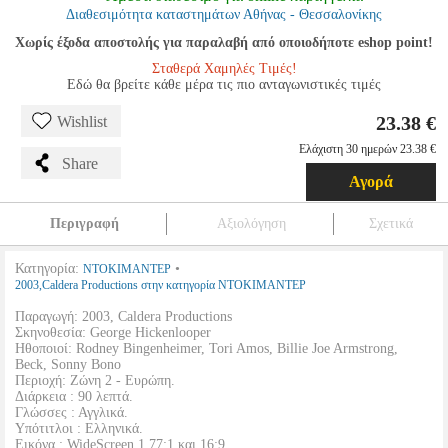
Διαθεσιμότητα καταστημάτων Αθήνας - Θεσσαλονίκης
Χωρίς έξοδα αποστολής για παραλαβή από οποιοδήποτε eshop point!
Σταθερά Χαμηλές Τιμές!
Εδώ θα βρείτε κάθε μέρα τις πιο ανταγωνιστικές τιμές
23.38 €
Wishlist
Ελάχιστη 30 ημερών 23.38 €
Share
Αγορά
Περιγραφή
Αξιολόγηση
Σχετικά
Κατηγορία:
•
ΝΤΟΚΙΜΑΝΤΕΡ
2003,Caldera Productions στην κατηγορία ΝΤΟΚΙΜΑΝΤΕΡ
Παραγωγή: 2003, Caldera Productions
Σκηνοθεσία: George Hickenlooper
Ηθοποιοί: Rodney Bingenheimer, Tori Amos, Billie Joe Armstrong,
Beck, Sonny Bono
Περιοχή: Ζώνη 2 - Ευρώπη.
Διάρκεια : 90 λεπτά.
Γλώσσες : Αγγλικά.
Υπότιτλοι : Ελληνικά.
Εικόνα : WideScreen 1.77:1 και 16:9.