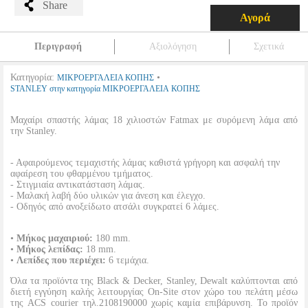
Share
Αγορά
Περιγραφή
Αξιολόγηση
Σχετικά
Κατηγορία:
•
ΜΙΚΡΟΕΡΓΑΛΕΙΑ ΚΟΠΗΣ
STANLEY στην κατηγορία ΜΙΚΡΟΕΡΓΑΛΕΙΑ ΚΟΠΗΣ
Μαχαίρι σπαστής λάμας 18 χιλιοστών Fatmax με συρόμενη λάμα από
την Stanley.
- Αφαιρούμενος τεμαχιστής λάμας καθιστά γρήγορη και ασφαλή την
αφαίρεση του φθαρμένου τμήματος.
- Στιγμιαία αντικατάσταση λάμας.
- Μαλακή λαβή δύο υλικών για άνεση και έλεγχο.
- Οδηγός από ανοξείδωτο ατσάλι συγκρατεί 6 λάμες.
•
Μήκος μαχαιριού:
180 mm.
•
Μήκος λεπίδας:
18 mm.
•
Λεπίδες που περιέχει:
6 τεμάχια.
Όλα τα προϊόντα της Black & Decker, Stanley, Dewalt καλύπτονται από
διετή εγγύηση καλής λειτουργίας On-Site στον χώρο του πελάτη μέσω
της ACS courier τηλ.2108190000 χωρίς καμία επιβάρυνση. Το προϊόν