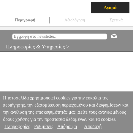
Αγορά
Περιγραφή
Αξιολόγηση
Σχετικά
ΜΑΧΑΙΡΙ ΚΡΕΑΤΟΣ NAPOLEON
HAP.175675
HAP.175675
NAPOLEON
NAPOLEON
ACCESSORIES ΨΗΣΙΜΑΤΟΣ
ΜΑΧΑΙΡΙ ΚΡΕΑΤΟΣ NAPOLEON
Πληροφορίες & Υπηρεσίες >
38.99
Η ιστοσελίδα χρησιμοποιεί cookies για την ευκολία της
περιήγησης, την εξατομίκευση περιεχομένου και διαφημίσεων και
την ανάλυση της επισκεψιμότητάς μας. Δείτε τους ανανεωμένους
όρους χρήσης για την προστασία δεδομένων και τα cookies.
Πληροφορίες
Ρυθμίσεις
Απόρριψη
Αποδοχή