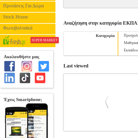
Προτάσεις Για Δώρα
Stock House
Αναζήτηση στην κατηγορία ΕΚΠ
Φωτοβολταϊκά
Κατηγορία
Προσχολι
SUPER MARKET
Μαθησιακ
Εκπαίδευ
Last viewed
ΜΑΘΗΣΙΑΚΕΣ ΔΥΣΚΟΛΙΕΣ ΣΤΗΝ 