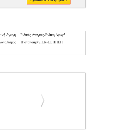
Σχολιάστε και ψηφίστε
τική Αγωγή
Ειδικές Ανάγκες-Ειδική Αγωγή
νατολισμός
Πιστοποίηση ΙΕΚ-ΕΟΠΠΕΠ
ΙΑ, ΡΕΣΒΑΝΗ ΒΑΣΙΛΙΚΗ
ΚΑΤΣΟΥΓΚΡΗ