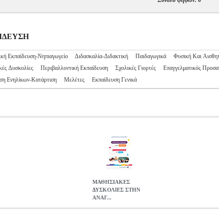
Σύνολο ψήφων: 0
ΑΙΔΕΥΣΗ
κή Εκπαίδευση-Νηπιαγωγείο
Διδασκαλία-Διδακτική
Παιδαγωγικά
Φυσική Και Αισθη
ές Δυσκολίες
Περιβαλλοντική Εκπαίδευση
Σχολικές Γιορτές
Επαγγελματικός Προσα
ση Ενηλίκων-Κατάρτιση
Μελέτες
Εκπαίδευση Γενικά
ΜΑΘΗΣΙΑΚΕΣ
ΔΥΣΚΟΛΙΕΣ ΣΤΗΝ
ΑΝΑΓ...
ΑΝΑΓΝΩΣΗ
BKS.0521693
BKS.0521693
ΚΑΤΣΟΥΓΚΡΗ ΑΝΑΣΤΑΣ