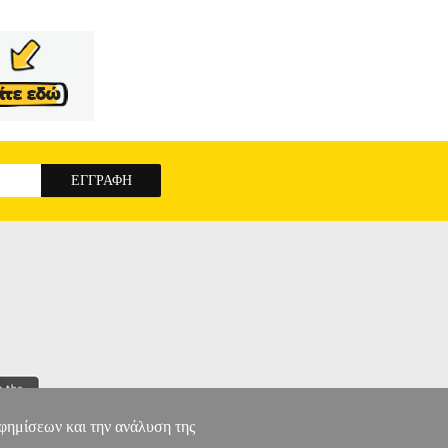
ΚΠΑΙΔΕΥΣΗ
563-476-6 Συγγραφέας: ΚΑΤΣΟΥΓΚΡΗ
Χ29 Ημερομηνία Έκδοσης: Απρίλιος 2022
θήσει τους μαθητές και τις μαθήτριες που
η για τα παιδιά και απευθύνεται σε γονείς και
ης, εμπειρίας, πολυετούς και συστηματικής
αποτελεί έναν δυσεπίτευκτο στόχο τον οποίο
ν Φύλλων Εργασίας που περιλαμβάνονται στο
δημιουργικό τρόπο, με πολλή αγάπη και σεβασμό
 και της γνώσης.
ΜΑΘΗΣΙΑΚΕΣ ΔΥΣΚΟΛΙΕΣ
αφημίσεων και την ανάλυση της