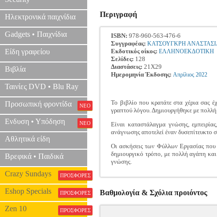
Περιγραφή
Ηλεκτρονικά παιχνίδια
Gadgets • Παιχνίδια
ISBN:
978-960-563-476-6
Συγγραφέας:
ΚΑΤΣΟΥΓΚΡΗ ΑΝΑΣΤΑΣΙ
Είδη γραφείου
Εκδοτικός οίκος:
ΕΛΛΗΝΟΕΚΔΟΤΙΚΗ
Σελίδες:
128
Διαστάσεις:
21Χ29
Βιβλία
Ημερομηνία Έκδοσης:
Απρίλιος
2022
Ταινίες DVD • Blu Ray
Το βιβλίο που κρατάτε στα χέρια σας έ
Προσωπική φροντίδα
ΝΕΟ
γραπτού λόγου. Δημιουργήθηκε με πολλή 
Ενδυση • Υπόδηση
ΝΕΟ
Είναι καταστάλαγμα γνώσης, εμπειρίας
ανάγνωσης αποτελεί έναν δυσεπίτευκτο 
Αθλητικά είδη
Οι ασκήσεις των Φύλλων Εργασίας που π
δημιουργικό τρόπο, με πολλή αγάπη και
Βρεφικά • Παιδικά
γνώσης.
Crazy Sundays
ΠΡΟΣΦΟΡΕΣ
Eshop Specials
Βαθμολογία & Σχόλια προιόντος
ΠΡΟΣΦΟΡΕΣ
Zen 10
ΠΡΟΣΦΟΡΕΣ