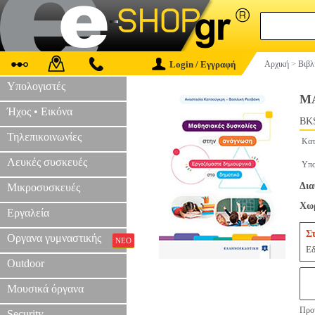
Login / Εγγραφή
Αρχική
>
Βιβλ
Υπολογιστές
Μ
Ήχος • Εικόνα
BKS
Τηλεπικοινωνίες
Κατ
Λευκές συσκευές
Υπο
Δια
Μικροσυσκευές
Χωρ
Εργαλεία
Σ
Οργανα γυμναστικής
ΝΕΟ
Εδ
Outdoor
Μουσικά όργανα
Προτ
Security