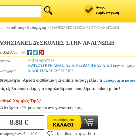
Αγορά
χωρίς εγγραφή
ία
>
Εκπαίδευση • Παιδαγωγική
>
ΜΑΘΗΣΙΑΚΕΣ ΔΥΣΚΟΛΙΕΣ ΣΤΗΝ ΑΝΑΓΝΩΣΗ
ΑΘΗΣΙΑΚΕΣ ΔΥΣΚΟΛΙΕΣ ΣΤΗΝ ΑΝΑΓΝΩΣΗ
.0521693
ηγορία
ΕΚΠΑΙΔΕΥΣΗ
•
ΚΑΤΣΟΥΓΚΡΗ ΑΝΑΣΤΑΣΙΑ, ΡΕΣΒΑΝΗ ΒΑΣΙΛΙΚΗ στην κατηγορί
κατηγορία
ΜΑΘΗΣΙΑΚΕΣ ΔΥΣΚΟΛΙΕΣ
θεσιμότητα: Αμεσα διαθέσιμο για online παραγγελία
/
Διαθεσιμότητα κατασ
ίς έξοδα αποστολής για παραλαβή από οποιοδήποτε eshop point!
ταθερά Χαμηλές Τιμές!
ώ θα βρείτε κάθε μέρα τις πιο ανταγωνιστικές τιμές
8.88 €
Προσθήκη στη wishlist
εινόμενη λιανική 11.10 €