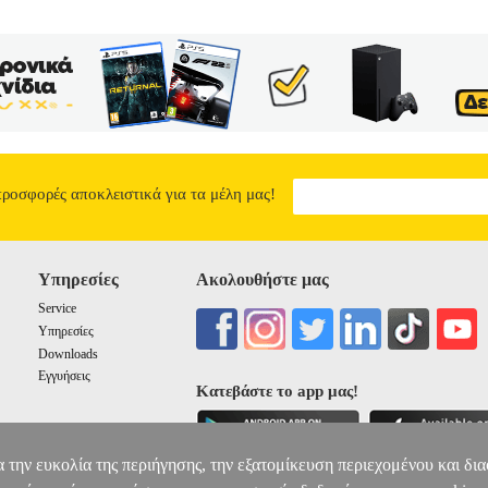
ΣΤΑΣΙΑ, ΡΕΣΒΑΝΗ ΒΑΣΙΛΙΚΗ
ΕΚΠΑΙΔΕΥΣΗ
Κατηγορία: Ε
ΑΝΗ ΒΑΣΙΛΙΚΗ στην κατηγορία ΕΚΠΑΙΔΕΥΣΗ ISBN: 978-960-
οτικός οίκος: ΕΛΛΗΝΟΕΚΔΟΤΙΚΗ Σελίδες: 128 Διαστάσεις: 21
ΙΚΟ Το βιβλίο που κρατάτε στα χέρια σας έχει ως στόχο να βοη
 και στην κατανόηση του γραπτού λόγου. Δημιουργήθηκε με πολλή αγάπ
διά με μαθησιακές δυσκολίες στο δημοτικό. Είναι καταστάλαγμα γνώσ
 και μαθητριών για τους/τις οποίους/-ες η δεξιότητα της ανάγνωσης 
 προχωρήσουν μπροστά στη μαθη¬σιακή τους πορεία. Οι ασκήσεις τω
νιδιού, τα κείμενα είναι μικρά, πρωτότυπα, ευχάριστα, γραμμένα με 
ξίδι της ανακάλυψης και της κατάκτησης της αναγνωστικής δεξιότητας
προσφορές αποκλειστικά για τα μέλη μας!
ΣΤΗΝ ΑΝΑΓΝΩΣΗ
7.1
Υπηρεσίες
Ακολουθήστε μας
Service
Υπηρεσίες
Downloads
Εγγυήσεις
Κατεβάστε το app μας!
α την ευκολία της περιήγησης, την εξατομίκευση περιεχομένου και δι