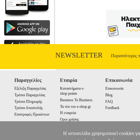
ΑΝΑ
•ΚΑΤΣΟΥΓΚΡΗ ΑΝΑΣΤΑΣΙΑ, ΡΕΣΒ
ΑΝΑΣΤΑΣΙΑ, ΡΕΣΒΑΝΗ ΒΑΣΙΛΙΚΗ Εκδ
ΕΡΓΑΖΟΜΑΣΤΕ ΔΗΜΙΟΥΡΓΙΚΑ ΣΤΟ ΔΗΜΟΤ
αντιμετωπίζουν δυσκολίες στην ανάγνωση
εκπαιδευτικούς που υποστηρίζουν παι
προσπάθειας στην υποστήριξη μαθητών
αγωνίζονται να κατακτήσουν, ώστε να
βιβλίο παρουσιάζονται με τη μορφή παιχ
στον μικρό αναγνώστη που ξεκινάει το τα
NEWSLETTER
Περισσότερες 
Παραγγελίες
Εταιρία
Επικοινωνία
Εξέλιξη Παραγγελίας
Καταστήματα e-
Επικοινωνία
shop points
Τρόποι Παραγγελίας
Blog
Business To Business
Τρόποι Πληρωμής
FAQ
Τα νέα του e-shop.gr
Τρόποι Αποστολής
Feedback
Η εταιρεία
Επιστροφές Προιόντων
Οροι χρήσης
Cookies
Η ιστοσελίδα χρησιμοποιεί cookies γι