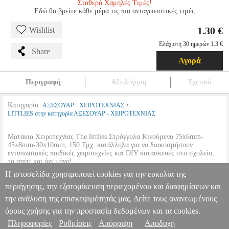
Σταθερά Χαμηλές Τιμές!
Εδώ θα βρείτε κάθε μέρα τις πιο ανταγωνιστικές τιμές
1.30 €
Wishlist
Ελάχιστη 30 ημερών 1.3 €
Share
Αγορά
Περιγραφή
Αξιολόγηση
Σχετικά
Κατηγορία:
•
ΑΞΕΣΟΥΑΡ - ΧΕΙΡΟΤΕΧΝΙΑΣ
LITTLIES στην κατηγορία ΑΞΕΣΟΥΑΡ - ΧΕΙΡΟΤΕΧΝΙΑΣ
Ματάκια Χειροτεχνίας The littlies Στρόγγυλα Κινούμενα 75x6mm-
45x8mm-30x10mm, 150 Τμχ. κατάλληλα για να διακοσμήσουν
εντυπωσιακές παιδικές χειροτεχνίες και DIY κατασκευές στο σχολείο,
το σπίτι και όχι μόνο!
•
Διαστάσεις:
75 x 6 mm | 45 x 8 mm | 30 x 10 mm.
Η ιστοσελίδα χρησιμοποιεί cookies για την ευκολία της
•
Ποσότητα συσκευασίας:
150 Τμχ.
περιήγησης, την εξατομίκευση περιεχομένου και διαφημίσεων και
την ανάλυση της επισκεψιμότητάς μας. Δείτε τους ανανεωμένους
ΜΑΤΑΚΙΑ ΧΕΙΡΟΤΕΧΝΙΑΣ THE LITTLIES ΣΤΡΟΓΓΥΛΑ
ΚΙΝΟΥΜΕΝΑ 75X6MM-45X8MM-30X10MM 150 ΤΜΧ.
όρους χρήσης για την προστασία δεδομένων και τα cookies.
ANA.MST0113
ANA.MST0113
LITTLIES
LITTLIES
ΑΞΕΣΟΥΑΡ
Πληροφορίες
Ρυθμίσεις
Απόρριψη
Αποδοχή
Πληροφορίες & Υπηρεσίες >
- ΧΕΙΡΟΤΕΧΝΙΑΣ
Κατηγορία: ΑΞΕΣΟΥΑΡ - ΧΕΙΡΟΤΕΧΝΙΑΣ