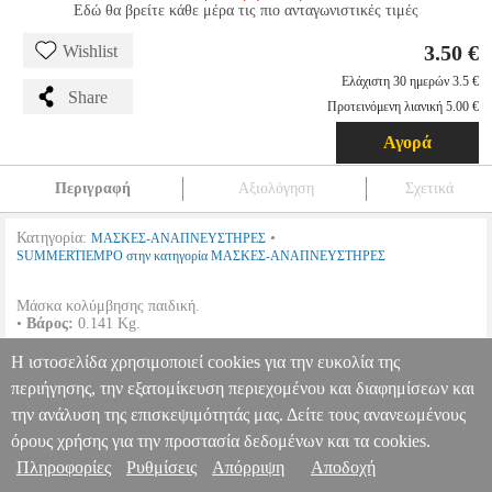
Εδώ θα βρείτε κάθε μέρα τις πιο ανταγωνιστικές τιμές
3.50 €
Wishlist
Ελάχιστη 30 ημερών 3.5 €
Share
Προτεινόμενη λιανική 5.00 €
Αγορά
Περιγραφή
Αξιολόγηση
Σχετικά
Κατηγορία:
•
ΜΑΣΚΕΣ-ΑΝΑΠΝΕΥΣΤΗΡΕΣ
SUMMERTIEMPO στην κατηγορία ΜΑΣΚΕΣ-ΑΝΑΠΝΕΥΣΤΗΡΕΣ
Μάσκα κολύμβησης παιδική.
•
Βάρος:
0.141 Kg.
Η ιστοσελίδα χρησιμοποιεί cookies για την ευκολία της
ΜΑΣΚΑ ΠΑΙΔΙΚΗ ΕΝΙΑΙΑ ΤΥΧΑΙΑ ΕΠΙΛΟΓΗ ΧΡΩΜΑΤΟΣ
περιήγησης, την εξατομίκευση περιεχομένου και διαφημίσεων και
TRV.170266
TRV.170266
SUMMERTIEMPO
SUMMERTIEMPO
ΜΑΣΚΕΣ-ΑΝΑΠΝΕΥΣΤΗΡΕΣ
Κατηγορία: ΜΑΣΚΕΣ-
την ανάλυση της επισκεψιμότητάς μας. Δείτε τους ανανεωμένους
Πληροφορίες & Υπηρεσίες >
ΑΝΑΠΝΕΥΣΤΗΡΕΣ •SUMMERTIEMPO στην κατηγορία
όρους χρήσης για την προστασία δεδομένων και τα cookies.
ΜΑΣΚΕΣ-ΑΝΑΠΝΕΥΣΤΗΡΕΣ Μάσκα κολύμβησης παιδική.•
Πληροφορίες
Ρυθμίσεις
Απόρριψη
Αποδοχή
Βάρος: 0.141 Kg.
ΜΑΣΚΑ ΠΑΙΔΙΚΗ ΕΝΙΑΙΑ ΤΥΧΑΙΑ ΕΠΙΛΟΓΗ