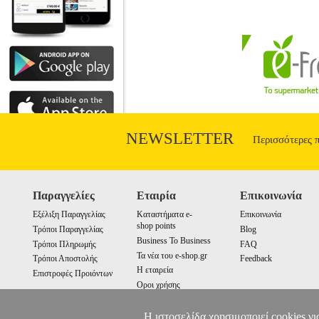
NEWSLETTER
Περισσότερες 
Παραγγελίες
Εταιρία
Επικοινωνία
Εξέλιξη Παραγγελίας
Καταστήματα e-
Επικοινωνία
shop points
Τρόποι Παραγγελίας
Blog
Business To Business
Τρόποι Πληρωμής
FAQ
Τα νέα του e-shop.gr
Τρόποι Αποστολής
Feedback
Η εταιρεία
Επιστροφές Προιόντων
Οροι χρήσης
Cookies
Η ιστοσελίδα χρησιμοποιεί cookies γι