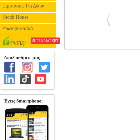
Προτάσεις Για Δώρα
Stock House
Φωτοβολταϊκά
SUPER MARKET
MARVEL: AVENGERS - THOR BA