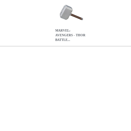
MARVEL:
AVENGERS - THOR
BATTLE...
TTLE HAMMER (B0445)
EPI.12768
EPI.12768
HASBRO
HASBR
BATTLE HAMMER (B0445)
15.20