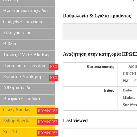
Ηλεκτρονικά παιχνίδια
Βαθμολογία & Σχόλια προιόντος
Gadgets • Παιχνίδια
Είδη γραφείου
Βιβλία
Αναζήτηση στην κατηγορία ΗΡΩΕ
Ταινίες DVD • Blu Ray
Προσωπική φροντίδα
Κατασκευαστής
-
AMI
ΝΕΟ
GIOCHI
Ενδυση • Υπόδηση
ΝΕΟ
PMI
S
Αθλητικά είδη
Είδος
Barbie
Minions
Βρεφικά • Παιδικά
Star Wars
Crazy Sundays
ΠΡΟΣΦΟΡΕΣ
Last viewed
Eshop Specials
ΠΡΟΣΦΟΡΕΣ
Zen 10
ΠΡΟΣΦΟΡΕΣ