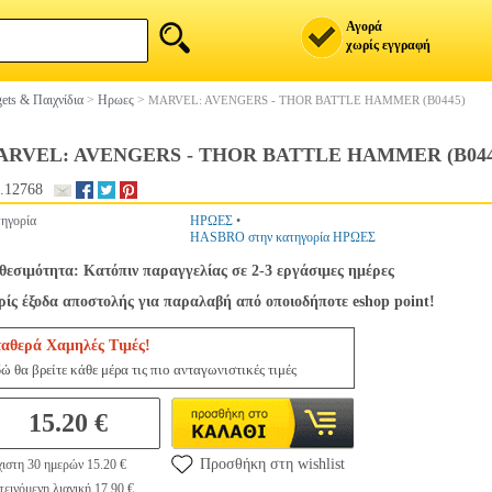
Αγορά
χωρίς εγγραφή
ets & Παιχνίδια
>
Ηρωες
>
MARVEL: AVENGERS - THOR BATTLE HAMMER (B0445)
RVEL: AVENGERS - THOR BATTLE HAMMER (B044
.12768
ηγορία
ΗΡΩΕΣ
•
HASBRO στην κατηγορία ΗΡΩΕΣ
θεσιμότητα: Κατόπιν παραγγελίας σε 2-3 εργάσιμες ημέρες
ίς έξοδα αποστολής για παραλαβή από οποιοδήποτε eshop point!
ταθερά Χαμηλές Τιμές!
ώ θα βρείτε κάθε μέρα τις πιο ανταγωνιστικές τιμές
15.20 €
Προσθήκη στη wishlist
ιστη 30 ημερών 15.20 €
εινόμενη λιανική 17.90 €