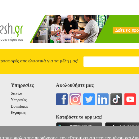
προσφορές αποκλειστικά για τα μέλη μας!
Υπηρεσίες
Ακολουθήστε μας
Service
Υπηρεσίες
Downloads
Εγγυήσεις
Κατεβάστε το app μας!
α την ευκολία της περιήγησης, την εξατομίκευση περιεχομένου και δι