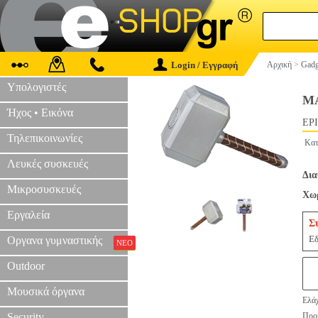
Login / Εγγραφή
Αρχική
>
Gadg
Υπολογιστές
MA
Ήχος • Εικόνα
EPI
Τηλεπικοινωνίες
Κατ
Λευκές συσκευές
Δια
Μικροσυσκευές
Χωρ
Εργαλεία
Σ
Εδ
Οργανα γυμναστικής
ΝΕΟ
Outdoor
Μουσικά όργανα
Ελάχ
Security
Προτ