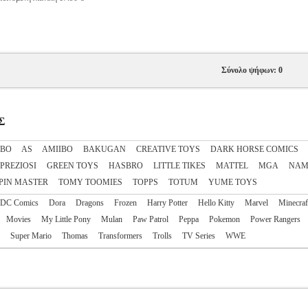
Σύνολο ψήφων: 0
Σ
IBO
AS
AΜΙΙΒΟ
BAKUGAN
CREATIVE TOYS
DARK HORSE COMICS
 PREZIOSI
GREEN TOYS
HASBRO
LITTLE TIKES
MATTEL
MGA
NAM
PIN MASTER
TOMY TOOMIES
TOPPS
TOTUM
YUME TOYS
DC Comics
Dora
Dragons
Frozen
Harry Potter
Hello Kitty
Marvel
Minecraf
Movies
My Little Pony
Mulan
Paw Patrol
Peppa
Pokemon
Power Rangers
Super Mario
Thomas
Transformers
Trolls
TV Series
WWE