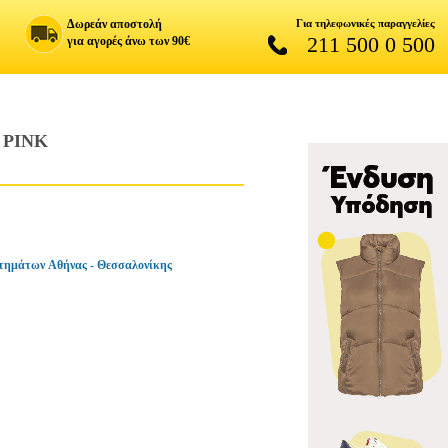
Δωρεάν αποστολή
Για τηλεφωνικές παραγγελίες
211 500 0 500
για αγορές άνω των 90€
 PINK
τημάτων Αθήνας - Θεσσαλονίκης