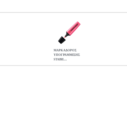
ΜΑΡΚΑΔΟΡΟΣ
ΥΠΟΓΡΑΜΜΙΣΗΣ
STABIL...
TABILO BOSS 70-56 PINK
ANA.STB00012
ANA.STB00012
S
MARKER Οι μαρκαδόροι STABILO είναι απο τους πιο αξιόπιστους
ανιού. Στεγνώνουν σε δευτερόλεπτα και διαθέτουν προστατευτικό καπ
ώσουν. Μαρκαδόρος υπογράμμισης ροζ χρώματος.
ΜΑΡΚΑΔΟΡΟΣ ΥΠΟ
0.99