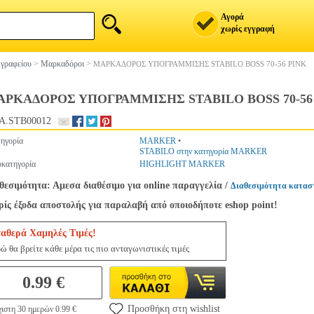
Αγορά
χωρίς εγγραφή
 γραφείου
>
Μαρκαδόροι
>
ΜΑΡΚΑΔΟΡΟΣ ΥΠΟΓΡΑΜΜΙΣΗΣ STABILO BOSS 70-56 PINK
ΑΡΚΑΔΟΡΟΣ ΥΠΟΓΡΑΜΜΙΣΗΣ STABILO BOSS 70-56
A.STB00012
ηγορία
MARKER
•
STABILO στην κατηγορία MARKER
κατηγορία
HIGHLIGHT MARKER
θεσιμότητα: Αμεσα διαθέσιμο για online παραγγελία
/
Διαθεσιμότητα κατασ
ίς έξοδα αποστολής για παραλαβή από οποιοδήποτε eshop point!
ταθερά Χαμηλές Τιμές!
ώ θα βρείτε κάθε μέρα τις πιο ανταγωνιστικές τιμές
0.99 €
Προσθήκη στη wishlist
ιστη 30 ημερών 0.99 €