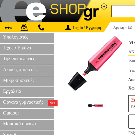
Login / Εγγραφή
Αρχική
>
Είδη
Υπολογιστές
Μ
Ήχος • Εικόνα
AN
Τηλεπικοινωνίες
Κατ
Λευκές συσκευές
Υπο
Δια
Μικροσυσκευές
Χωρ
Εργαλεία
Σ
Οργανα γυμναστικής
ΝΕΟ
Εδ
Outdoor
Μουσικά όργανα
Ελάχ
Security