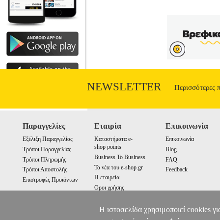
NEWSLETTER
Περισσότερες 
Παραγγελίες
Εταιρία
Επικοινωνία
Εξέλιξη Παραγγελίας
Καταστήματα e-
Επικοινωνία
shop points
Τρόποι Παραγγελίας
Blog
Business To Business
Τρόποι Πληρωμής
FAQ
Τα νέα του e-shop.gr
Τρόποι Αποστολής
Feedback
Η εταιρεία
Επιστροφές Προιόντων
Οροι χρήσης
Cookies
Η ιστοσελίδα χρησιμοποιεί cookies γι