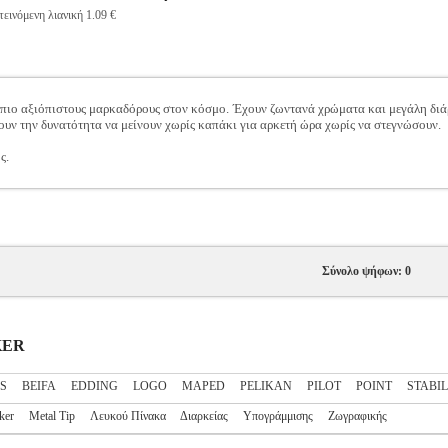
εινόμενη λιανική 1.09 €
πιο αξιόπιστους μαρκαδόρους στον κόσμο. Έχουν ζωντανά χρώματα και μεγάλη διάρ
ουν την δυνατότητα να μείνουν χωρίς καπάκι για αρκετή ώρα χωρίς να στεγνώσουν.
ς.
Σύνολο ψήφων: 0
KER
ES
BEIFA
EDDING
LOGO
MAPED
PELIKAN
PILOT
POINT
STABI
ker
Metal Tip
Λευκού Πίνακα
Διαρκείας
Υπογράμμισης
Ζωγραφικής