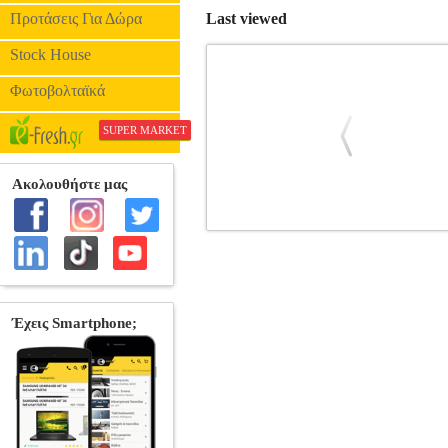
Προτάσεις Για Δώρα
Last viewed
Stock House
Φωτοβολταϊκά
SUPER MARKET
ΜΑΡΚΑΔΟΡΟΣ ΥΠΟΓΡΑΜΜΙΣΗΣ S
MARKER •STABILO στην κατηγορία 
χρώματα και μεγάλη διάρκεια του μελ
καπάκι για αρκετή ώρα χωρίς να στεγν