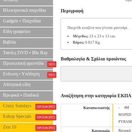
Προτ
Ηλεκτρονικά παιχνίδια
Περιγραφή
Gadgets • Παιχνίδια
Παιχνίδι κουζίνα που γίνεται μανιτάρι.
Είδη γραφείου
Μέγεθος:
23 x 23 x 13 cm.
Βιβλία
Βάρος:
0.817 Kg.
Ταινίες DVD • Blu Ray
Βαθμολογία & Σχόλια προιόντος
Προσωπική φροντίδα
ΝΕΟ
Ενδυση • Υπόδηση
ΝΕΟ
Αθλητικά είδη
Βρεφικά • Παιδικά
Αναζήτηση στην κατηγορία ΕΚ
Crazy Sundays
ΠΡΟΣΦΟΡΕΣ
Κατασκευαστής
-
4M
MAPED
Eshop Specials
ΠΡΟΣΦΟΡΕΣ
PYRAM
Zen 10
ΠΡΟΣΦΟΡΕΣ
Κατηγορία
Βρεφικά