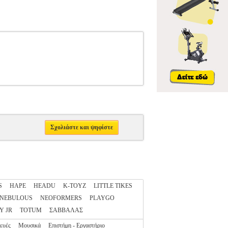
Σχολιάστε και ψηφίστε
S
HAPE
HEADU
K-TOYZ
LITTLE TIKES
NEBULOUS
NEOFORMERS
PLAYGO
Y JR
TOTUM
ΣΑΒΒΑΛΑΣ
ευές
Μουσικά
Επιστήμη - Εργαστήριο