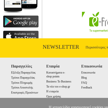
NEWSLETTER
Περισσότερες 
Παραγγελίες
Εταιρία
Επικοινωνία
Εξέλιξη Παραγγελίας
Καταστήματα e-
Επικοινωνία
shop points
Τρόποι Παραγγελίας
Blog
Business To Business
Τρόποι Πληρωμής
FAQ
Τα νέα του e-shop.gr
Τρόποι Αποστολής
Feedback
Η εταιρεία
Επιστροφές Προιόντων
Οροι χρήσης
Cookies
Η ιστοσελίδα χρησιμοποιεί cookies γι