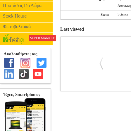
Προτάσεις Για Δώρα
Αυτοκινη
Stem
Science
Stock House
Φωτοβολταϊκά
Last viewed
SUPER MARKET
ΜΑΝΙΤΑΡΙ ΚΟΥΖΙΝΑ 32 ΤΕΜ 23X
μανιτάρι.• Μέγ