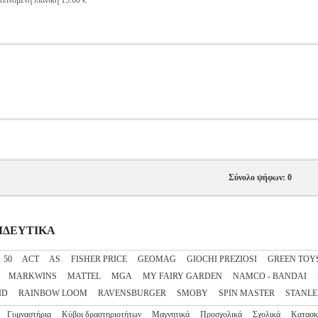
εινόμενη λιανική 15.00 €
Σύνολο ψήφων: 0
ΠΑΙΔΕΥΤΙΚΑ
50
ACT
AS
FISHER PRICE
GEOMAG
GIOCHI PREZIOSI
GREEN TOY
MARKWINS
MATTEL
MGA
MY FAIRY GARDEN
NAMCO - BANDAI
ID
RAINBOW LOOM
RAVENSBURGER
SMOBY
SPIN MASTER
STANLE
Γυμναστήρια
Κύβοι δραστηριοτήτων
Μαγνητικά
Προσχολικά
Σχολικά
Κατασκ