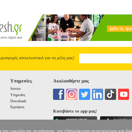
προσφορές αποκλειστικά για τα μέλη μας!
Υπηρεσίες
Ακολουθήστε μας
Service
Υπηρεσίες
Downloads
Εγγυήσεις
Κατεβάστε το app μας!
α την ευκολία της περιήγησης, την εξατομίκευση περιεχομένου και δι