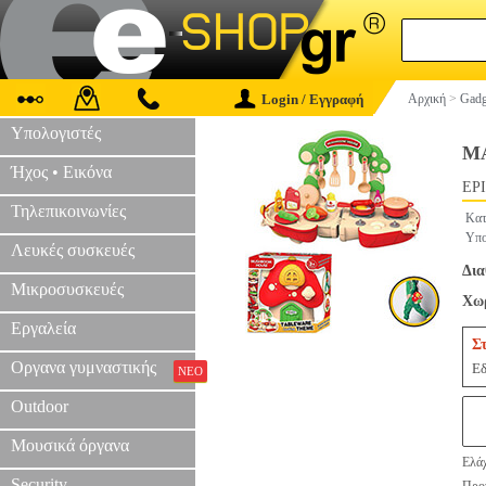
Login / Εγγραφή
Αρχική
>
Gadg
Υπολογιστές
ΜΑ
Ήχος • Εικόνα
EPI
Τηλεπικοινωνίες
Κατ
Υπο
Λευκές συσκευές
Δια
Μικροσυσκευές
Χωρ
Εργαλεία
Σ
Οργανα γυμναστικής
Εδ
ΝΕΟ
Outdoor
Μουσικά όργανα
Ελάχ
Security