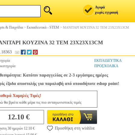
Αγορά
χωρίς εγγραφή
ets & Παιχνίδια
>
Εκπαιδευτικά - STEM
>
ΜΑΝΙΤΑΡΙ ΚΟΥΖΙΝΑ 32 ΤΕΜ 23X23X13CM
ΝΙΤΑΡΙ ΚΟΥΖΙΝΑ 32 ΤΕΜ 23X23X13CM
.18363
ηγορία
ΕΚΠΑΙΔΕΥΤΙΚΑ
κατηγορία
ΠΡΟΣΧΟΛΙΚΑ
θεσιμότητα: Κατόπιν παραγγελίας σε 2-3 εργάσιμες ημέρες
ίς έξοδα αποστολής για παραλαβή από οποιοδήποτε eshop point!
ταθερά Χαμηλές Τιμές!
ώ θα βρείτε κάθε μέρα τις πιο ανταγωνιστικές τιμές
12.10 €
Προσθήκη στη wishlist
ιστη 30 ημερών 12.10 €