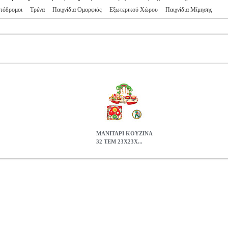
τόδρομοι
Τρένα
Παιχνίδια Ομορφιάς
Εξωτερικού Χώρου
Παιχνίδια Μίμησης
ΜΑΝΙΤΑΡΙ ΚΟΥΖΙΝΑ
32 ΤΕΜ 23X23X...
23X13CM
EPI.18363
EPI.18363
-
-
ΕΚΠΑΙΔΕΥΤΙΚΑ
Κατηγορία: Ε
εθος: 23 x 23 x 13 cm.• Βάρος: 0.817 Kg.
ΜΑΝΙΤΑΡΙ ΚΟΥΖΙΝΑ 32
12.10