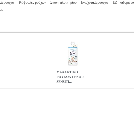
κά ρούχων
Κάψουλες ρούχων
Σκόνη πλυντηρίου
Ενισχυτικά ρούχων
Είδη σιδερώμα
μα
ΜΑΛΑΚΤΙΚΟ
ΡΟΥΧΩΝ LENOR
SENSITI...
SITIVE 59MEZ
ANA.PRC4114
ANA.PRC4114
LENOR
LENOR
ΡΟΥΧΩΝ LENOR SENSITIVE 59MEZ
8.39