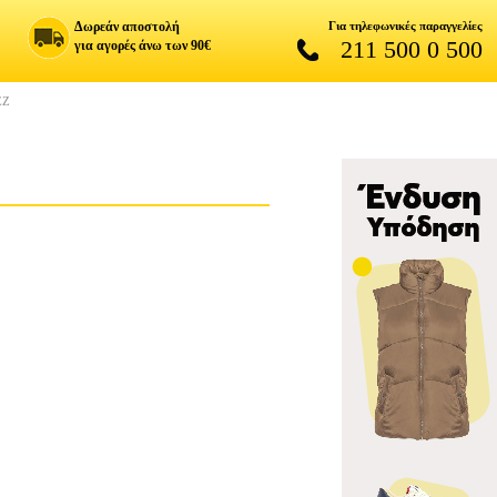
Δωρεάν αποστολή
Για τηλεφωνικές παραγγελίες
211 500 0 500
για αγορές άνω των 90€
EZ