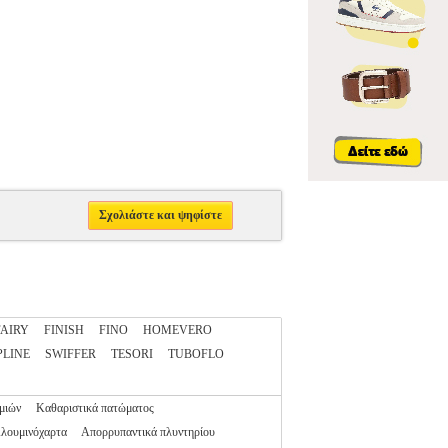
Σχολιάστε και ψηφίστε
FAIRY
FINISH
FINO
HOMEVERO
PLINE
SWIFFER
TESORI
TUBOFLO
μιών
Καθαριστικά πατώματος
λουμινόχαρτα
Απορρυπαντικά πλυντηρίου