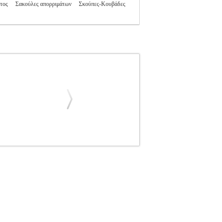
τος
Σακούλες απορριμάτων
Σκούπες-Κουβάδες
ΠΡΟΙΟΝΤΑ ΚΑΘΑΡΙΣΜΟΥ
ΜΑΛΑΚΤΙΚΟ