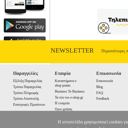
NEWSLETTER
Περισσότερες 
Παραγγελίες
Εταιρία
Επικοινωνία
Εξέλιξη Παραγγελίας
Καταστήματα e-
Επικοινωνία
shop points
Τρόποι Παραγγελίας
Blog
Business To Business
Τρόποι Πληρωμής
FAQ
Τα νέα του e-shop.gr
Τρόποι Αποστολής
Feedback
Η εταιρεία
Επιστροφές Προιόντων
Οροι χρήσης
Cookies
Η ιστοσελίδα χρησιμοποιεί cookies γι