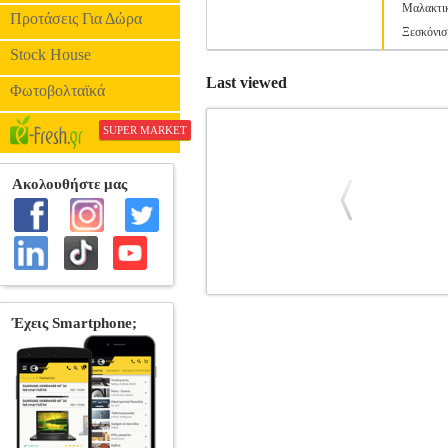
Μαλακτι
Προτάσεις Για Δώρα
Ξεσκόνισ
Stock House
Last viewed
Φωτοβολταϊκά
SUPER MARKET
ΜΑΛΑΚΤΙΚΟ ΡΟΥΧΩΝ LENOR SEN