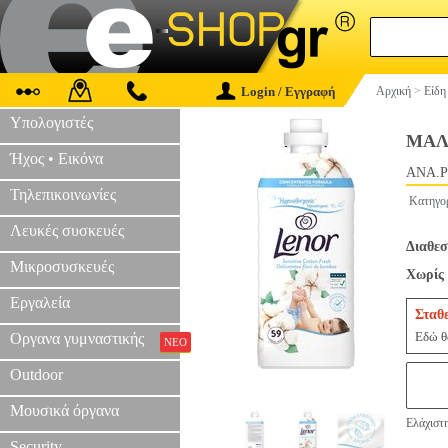
Login / Εγγραφή
Αρχική
>
Είδη
Υπολογιστές
ΜΑΛ
Ήχος • Εικόνα
ANA.P
Τηλεπικοινωνίες
Κατηγο
Λευκές συσκευές
Διαθεσ
Μικροσυσκευές
Χωρίς 
Εργαλεία
Σταθ
Εδώ θα
Οργανα γυμναστικής
ΝΕΟ
Outdoor
Μουσικά όργανα
Ελάχιστη
Security