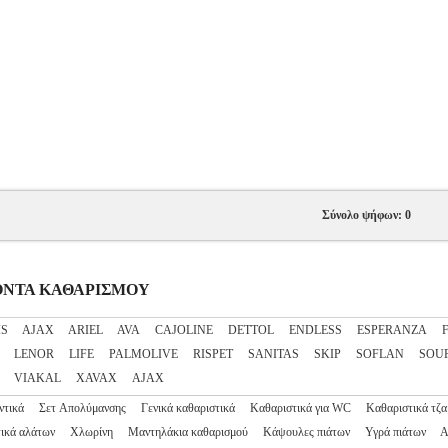
Σύνολο ψήφων: 0
ΟΙΟΝΤΑ ΚΑΘΑΡΙΣΜΟΥ
IS
AJAX
ARIEL
AVA
CAJOLINE
DETTOL
ENDLESS
ESPERANZA
LENOR
LIFE
PALMOLIVE
RISPET
SANITAS
SKIP
SOFLAN
SOU
VIAKAL
XAVAX
ΑJΑΧ
ντικά
Σετ Απολύμανσης
Γενικά καθαριστικά
Καθαριστικά για WC
Καθαριστικά τζα
ικά αλάτων
Χλωρίνη
Μαντηλάκια καθαρισμού
Κάψουλες πιάτων
Υγρά πιάτων
Α