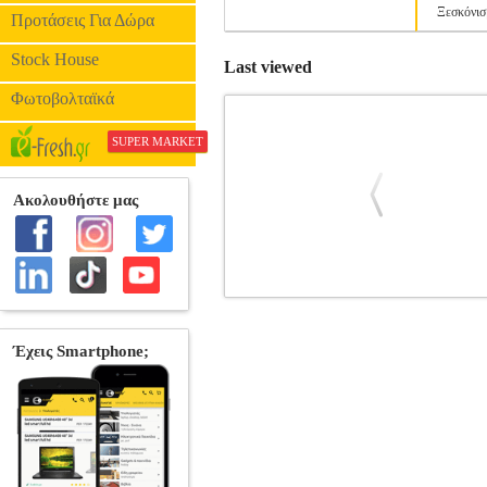
Ξεσκόνισ
Προτάσεις Για Δώρα
Stock House
Last viewed
Φωτοβολταϊκά
SUPER MARKET
ΜΑΛΑΚΤΙΚΟ ΡΟΥΧΩΝ LENOR 
ΚΑΘΑΡΙΣΜΟΥ
Κατηγορία: ΠΡΟΙΟΝ
Amber σου προσφέρει φρεσκάδα που δι
αναμιγνύονται αριστοτεχνικά με γλυκι