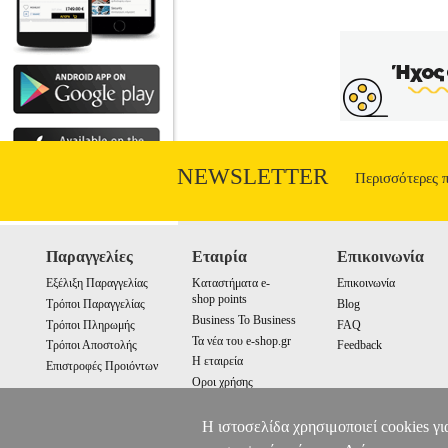
NEWSLETTER
Περισσότερες 
Παραγγελίες
Εταιρία
Επικοινωνία
Εξέλιξη Παραγγελίας
Καταστήματα e-
Επικοινωνία
shop points
Τρόποι Παραγγελίας
Blog
Business To Business
Τρόποι Πληρωμής
FAQ
Τα νέα του e-shop.gr
Τρόποι Αποστολής
Feedback
Η εταιρεία
Επιστροφές Προιόντων
Οροι χρήσης
Cookies
Η ιστοσελίδα χρησιμοποιεί cookies γι