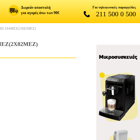
Δωρεάν αποστολή
Για τηλεφωνικές παραγγελίες
211 500 0 500
για αγορές άνω των 90€
ID 164MEZ(2X82MEZ)
EZ(2X82MEZ)