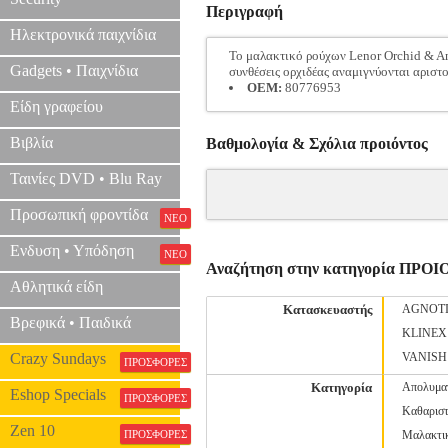
Περιγραφή
Ηλεκτρονικά παιχνίδια
Το μαλακτικό ρούχων Lenor Orchid & Am
Gadgets • Παιχνίδια
συνθέσεις ορχιδέας αναμιγνύονται αριστο
OEM:
80776953
Είδη γραφείου
Βιβλία
Βαθμολογία & Σχόλια προιόντος
Ταινίες DVD • Blu Ray
Προσωπική φροντίδα
ΝΕΟ
Ενδυση • Υπόδηση
ΝΕΟ
Αναζήτηση στην κατηγορία ΠΡ
Αθλητικά είδη
Κατασκευαστής
AGNOT
Βρεφικά • Παιδικά
KLINEX
Crazy Sundays
VANISH
ΠΡΟΣΦΟΡΕΣ
Κατηγορία
Απολυμα
Eshop Specials
ΠΡΟΣΦΟΡΕΣ
Καθαριστ
Zen 10
ΠΡΟΣΦΟΡΕΣ
Μαλακτι