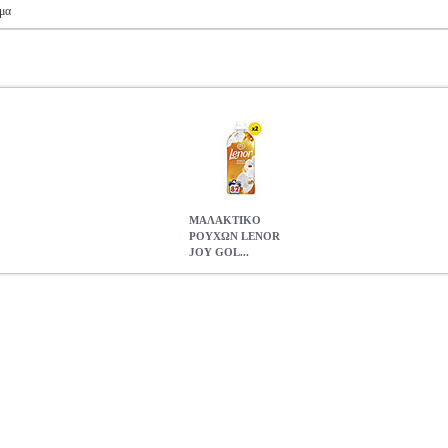
μα
ΜΑΛΑΚΤΙΚΟ
ΡΟΥΧΩΝ LENOR
JOY GOL...
JOY GOLD ORCHID 164MEZ(2X82MEZ)
ANA.PRC2440
ANA.
ΤΑ ΚΑΘΑΡΙΣΜΟΥ •LENOR στην κατηγορία ΠΡΟΙΟΝΤΑ ΚΑΘΑΡΙΣΜΟ
αρκεί, για αίσθηση φρεσκάδας έως και 1 εβδομάδα. Δώσε τροφή στην
ές νότες βανίλιας και γίνονται ακόμη πιο αισθησιακές με τις νότες κ
ΡΟΥΧΩΝ LENOR JOY GOLD ORCHID 164MEZ(2X82MEZ
22.44