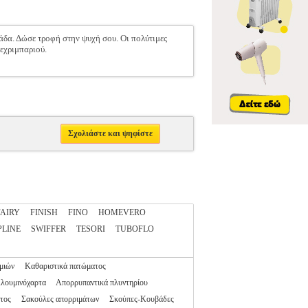
δα. Δώσε τροφή στην ψυχή σου. Οι πολύτιμες
κεχριμπαριού.
Σχολιάστε και ψηφίστε
FAIRY
FINISH
FINO
HOMEVERO
PLINE
SWIFFER
TESORI
TUBOFLO
μιών
Καθαριστικά πατώματος
λουμινόχαρτα
Απορρυπαντικά πλυντηρίου
τος
Σακούλες απορριμάτων
Σκούπες-Κουβάδες