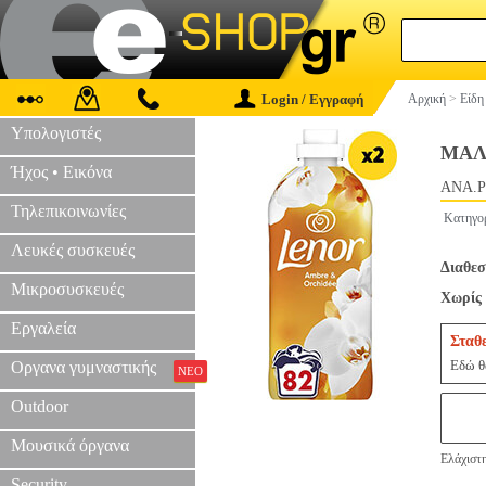
Login / Εγγραφή
Αρχική
>
Είδη
Υπολογιστές
ΜΑΛ
Ήχος • Εικόνα
ANA.P
Τηλεπικοινωνίες
Κατηγο
Λευκές συσκευές
Διαθεσ
Μικροσυσκευές
Χωρίς 
Εργαλεία
Σταθ
Εδώ θα
Οργανα γυμναστικής
ΝΕΟ
Outdoor
Μουσικά όργανα
Ελάχιστ
Security