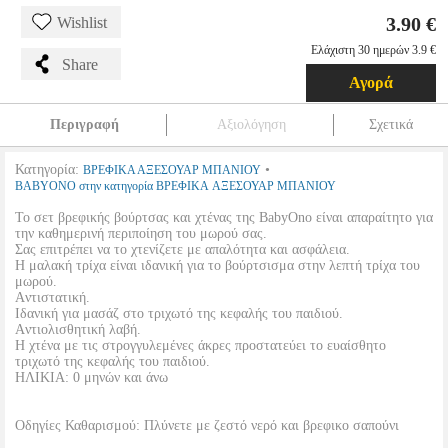
3.90 €
Wishlist
Ελάχιστη 30 ημερών 3.9 €
Share
Αγορά
Περιγραφή
Αξιολόγηση
Σχετικά
Κατηγορία:
•
ΒΡΕΦΙΚΑ ΑΞΕΣΟΥΑΡ ΜΠΑΝΙΟΥ
BABYONO στην κατηγορία ΒΡΕΦΙΚΑ ΑΞΕΣΟΥΑΡ ΜΠΑΝΙΟΥ
Το σετ βρεφικής βούρτσας και χτένας της BabyOno είναι απαραίτητο για
την καθημερινή περιποίηση του μωρού σας.
Σας επιτρέπει να το χτενίζετε με απαλότητα και ασφάλεια.
H μαλακή τρίχα είναι ιδανική για το βούρτσισμα στην λεπτή τρίχα του
μωρού.
Aντιστατική.
Iδανική για μασάζ στο τριχωτό της κεφαλής του παιδιού.
Aντιολισθητική λαβή.
H χτένα με τις στρογγυλεμένες άκρες προστατεύει το ευαίσθητο
τριχωτό της κεφαλής του παιδιού.
ΗΛΙΚΙΑ: 0 μηνών και άνω
Οδηγίες Καθαρισμού: Πλύνετε με ζεστό νερό και βρεφικο σαπούνι