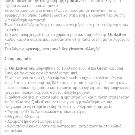
Μαγιό-boxer με την υπογραφή της
Quiksilver
με floral πολύχρωμο
σχέδιο πάνω σε πράσινο φόντο.
Κατασκευασμένο από ανακυκλωμένο ύφασμα, με κανονική, ίσια
εφαρμογή το οποίο διαθέτει λάστιχο στη μέση με κορδόνι περίσφιξης
για καλύτερη εφαρμογή.
Έχει δύο πλαϊνές τσέπες στο μπροστινό μέρος και μία τετράγωνη πίσω
με velcro.
Στο πλάι υπάρχει patch με το χαρακτηριστικό σύμβολο της
Quiksilver
καθώς και ένα διακριτικό, υφασμάτινο στην πίσω τσέπη με το λογότυπό
της.
Για λόγους υγιεινής, στα μαγιό δεν γίνονται αλλαγές!
Company info
Η
Quiksilver
δημιουργήθηκε το 1969 από τους Alan Green και John
Law, φτιάχνοντας αρχικά σανίδες του surf.
Είναι ένα από τα πιο εξειδικευμένα brands ρούχων και αξεσουάρ για
τους λάτρεις των σπορ της θάλασσας και του βουνού, με έμφαση στον
πρωτοποριακό σχεδιασμό και τα καινοτομικά υφάσματα, δημιουργώντας
μέχρι και ολοκληρωμένες σειρές lifestyle ρούχων.
Η αυθεντικότητα, η καινοτομία, η εμπιστοσύνη και η πίστη αποτέλεσαν
τα θεμέλια της
Quiksilver
ώστε να γίνει η μεγαλύτερη και πιο
αναγνωρισμένη εταιρεία ενδυμάτων στην αθλητική βιομηχανία.
• Ύφασμα>100% Ανακυκλωμένος πολυεστέρας
• Μέγεθος>Medium
• Χρώμα>Πράσινο (Limpet shell)
• Φροντίδα>Ακολουθήστε τις οδηγίες που αναγράφονται στο ειδικό
ταμπελάκι