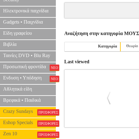
Ηλεκτρονικά παιχνίδια
Gadgets • Παιχνίδια
Είδη γραφείου
Αναζήτηση στην κατηγορία ΜΟ
Βιβλία
Κατηγορία
Θεωρία 
Ταινίες DVD • Blu Ray
Last viewed
Προσωπική φροντίδα
ΝΕΟ
Ενδυση • Υπόδηση
ΝΕΟ
Αθλητικά είδη
Βρεφικά • Παιδικά
Crazy Sundays
ΠΡΟΣΦΟΡΕΣ
Eshop Specials
ΠΡΟΣΦΟΡΕΣ
Μ. ΚΑΛΟΜΟΙΡΗ - Φ. ΟΙΚΟΝΟΜΙΔ
Zen 10
ΠΡΟΣΦΟΡΕΣ
Κ