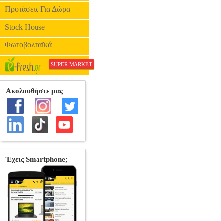
Προτάσεις Για Δώρα
Stock House
Φωτοβολταϊκά
SUPER MARKET