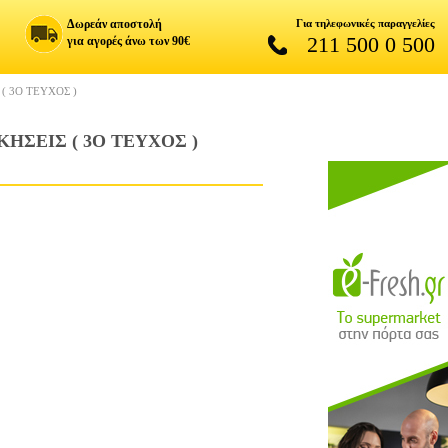
Δωρεάν αποστολή
Για τηλεφωνικές παραγγελίες
211 500 0 500
για αγορές άνω των 90€
( 3O ΤΕΥΧΟΣ )
ΗΣΕΙΣ ( 3O ΤΕΥΧΟΣ )