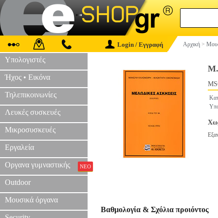
Login / Εγγραφή
Αρχική
>
Μουσ
Υπολογιστές
Μ.
Ήχος • Εικόνα
MS
Τηλεπικοινωνίες
Κατ
Υπο
Λευκές συσκευές
Χωρ
Μικροσυσκευές
Εξα
Εργαλεία
Οργανα γυμναστικής
ΝΕΟ
Outdoor
Μουσικά όργανα
Βαθμολογία & Σχόλια προιόντος
Security