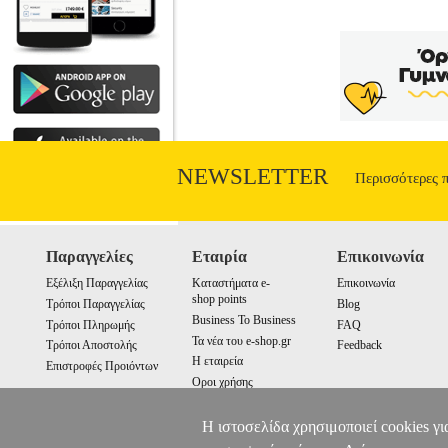
NEWSLETTER
Περισσότερες 
Παραγγελίες
Εταιρία
Επικοινωνία
Εξέλιξη Παραγγελίας
Καταστήματα e-
Επικοινωνία
shop points
Τρόποι Παραγγελίας
Blog
Business To Business
Τρόποι Πληρωμής
FAQ
Τα νέα του e-shop.gr
Τρόποι Αποστολής
Feedback
Η εταιρεία
Επιστροφές Προιόντων
Οροι χρήσης
Cookies
Η ιστοσελίδα χρησιμοποιεί cookies γι