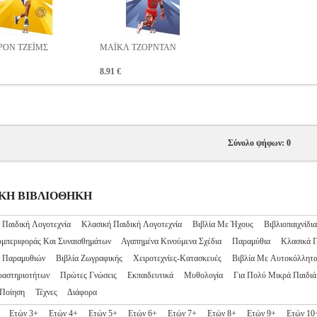
ΟΝ ΤΖΕΪΜΣ
ΜΑΪΚΛ ΤΖΟΡΝΤΑΝ
8.91 €
Σύνολο ψήφων: 0
ΙΔΙΚΗ ΒΙΒΛΙΟΘΗΚΗ
 Παιδική Λογοτεχνία
Κλασική Παιδική Λογοτεχνία
Βιβλία Με Ήχους
Βιβλιοπαιχνίδια
υμπεριφοράς Και Συναισθημάτων
Αγαπημένα Κινούμενα Σχέδια
Παραμύθια
Κλασικά 
ς Παραμυθιών
Βιβλία Ζωγραφικής
Χειροτεχνίες-Κατασκευές
Βιβλία Με Αυτοκόλλητ
ραστηριοτήτων
Πρώτες Γνώσεις
Εκπαιδευτικά
Μυθολογία
Για Πολύ Μικρά Παιδιά
Ποίηση
Τέχνες
Διάφορα
Ετών 3+
Ετών 4+
Ετών 5+
Ετών 6+
Ετών 7+
Ετών 8+
Ετών 9+
Ετών 10