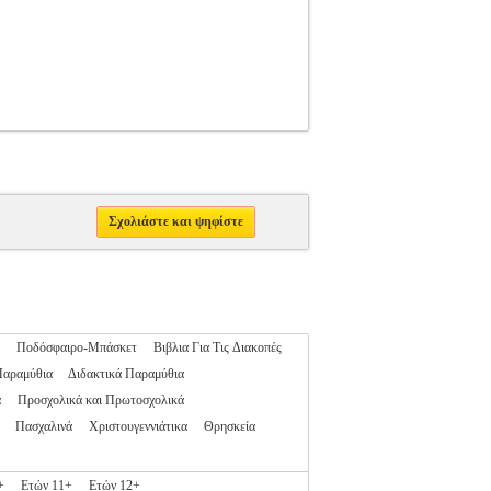
Σχολιάστε και ψηφίστε
Ποδόσφαιρο-Μπάσκετ
Βιβλια Για Τις Διακοπές
Παραμύθια
Διδακτικά Παραμύθια
α
Προσχολικά και Πρωτοσχολικά
Πασχαλινά
Χριστουγεννιάτικα
Θρησκεία
+
Ετών 11+
Ετών 12+