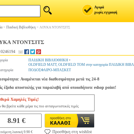
Αγορά
χωρίς εγγραφή
ία
>
Παιδική Βιβλιοθήκη
>
ΛΟΥΚΑ ΝΤΟΝΤΣΙΤΣ
ΥΚΑ ΝΤΟΝΤΣΙΤΣ
.0246194
γορία
ΠΑΙΔΙΚΗ ΒΙΒΛΙΟΘΗΚΗ
•
OLDFIELD MATT, OLDFIELD TOM στην κατηγορία ΠΑΙΔΙΚΗ ΒΙ
ατηγορία
ΠΟΔΟΣΦΑΙΡΟ-ΜΠΑΣΚΕΤ
εσιμότητα: Αναμένεται νέα διαθεσιμότητα μετά τις 24-8
ς έξοδα αποστολής για παραλαβή από οποιοδήποτε eshop point!
αθερά Χαμηλές Τιμές!
 θα βρείτε κάθε μέρα τις πιο ανταγωνιστικές τιμές
8.91 €
Προσθήκη στη wishlist
ινόμενη λιανική 9.90 €