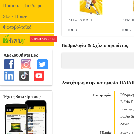
Προτάσεις Για Δώρα
Stock House
ΣΤΕΦΕΝ ΚΑΡΙ
ΛΕΜΠΡ
Φωτοβολταϊκά
8.91 €
8.91 €
SUPER MARKET
Βαθμολογία & Σχόλια προιόντος
Αναζήτηση στην κατηγορία ΠΑ
Κατηγορία
Σύγχρονη
Βιβλία Σ
Συλλογέ
Βιβλία Δ
Κόμικ
Ηλικία
Ετών 0-3