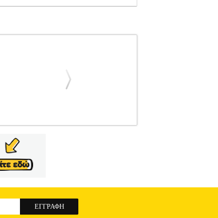
LD MATT, OLDFIELD TOM
ΠΑΙΔΙΚΗ
ία ΠΑΙΔΙΚΗ ΒΙΒΛΙΟΘΗΚΗ ISBN: 978-618-
 ΘΡΥΛΟΙ ΤΟΥ ΜΠΑΣΚΕΤ Μετάφραση: ΠΑΛΛΗ
α γήπεδα, εντυπωσιάζουν με τα θεαματικά
ν και γράφουν ιστορία στο παρκέ, που δίνουν
οσφαιριστής, που κατάφερε να καταρρίψει τις
υτή είναι η ιστορία του.
ΛΟΥΚΑ ΝΤΟΝΤΣΙΤΣ