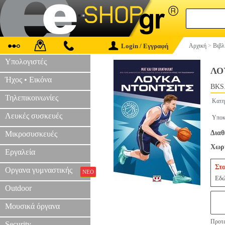
Login / Εγγραφή
Αρχική
>
Βιβλ
Υπολογιστές
ΛΟ
Ήχος • Εικόνα
BKS
Τηλεπικοινωνίες
Κατη
Λευκές συσκευές
Υποκ
Διαθ
Μικροσυσκευές
Χωρί
Εργαλεία
Στ
Οργανα γυμναστικής
ΝΕΟ
Εδώ
Outdoor
Μουσικά όργανα
Προτε
Security