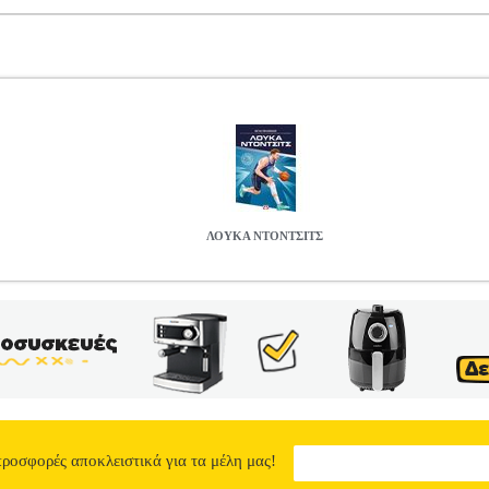
ΛΟΥΚΑ ΝΤΟΝΤΣΙΤΣ
194
BKS.0246194
OLDFIELD MATT, OLDFIELD TOM
OLDFIE
 ΒΙΒΛΙΟΘΗΚΗ •OLDFIELD MATT, OLDFIELD TOM στην κατηγορ
MATT, OLDFIELD TOM Εκδοτικός οίκος: ΨΥΧΟΓΙΟΣ Σειρά: ΟΙ
4Χ21 Ημερομηνία Έκδοσης: Ιούλιος 2025 Παίκτες που κυριαρχούν στ
ποντά τους και την άγρια αποφασιστικότητά τους. Παίκτες που έγραψα
ούς είναι και ο Λούκα Ντόντσιτς, ίσως ο κορυφαίος Ευρωπαίος καλαθ
ές ικανότητες των παικτών που προέρχονται από τη Γηραιά Ήπειρο. Α
8.02
προσφορές αποκλειστικά για τα μέλη μας!