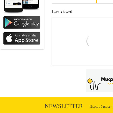
Last viewed
ΛΟΥΚΑ ΝΤΟΝΤΣΙΤΣ
BKS.0246
ΒΙΒΛΙΟΘΗΚΗ
Κατηγορία: ΠΑΙΔΙΚΗ
01-6074-1 Συγγραφέας: OLDFIELD 
ΕΡΡΙΚΑ Σελίδες: 160 Διαστάσεις: 1
καρφώματά τους, τα εξωπραγματικά τρί
πολύτιμα μαθήματα ζωής. Ένας από αυτ
προκαταλήψεις του ΝΒΑ για τις μπασκετικ
NEWSLETTER
Περισσότερες 