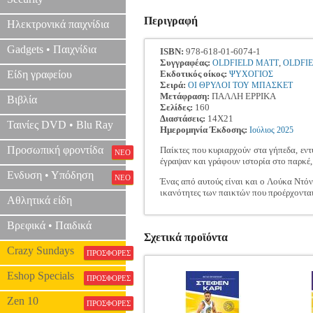
Περιγραφή
Ηλεκτρονικά παιχνίδια
Gadgets • Παιχνίδια
ISBN:
978-618-01-6074-1
Συγγραφέας:
,
OLDFIELD MATT
OLDFI
Είδη γραφείου
Εκδοτικός οίκος:
ΨΥΧΟΓΙΟΣ
Σειρά:
ΟΙ ΘΡΥΛΟΙ ΤΟΥ ΜΠΑΣΚΕΤ
Μετάφραση:
ΠΑΛΛΗ ΕΡΡΙΚΑ
Βιβλία
Σελίδες:
160
Διαστάσεις:
14Χ21
Ταινίες DVD • Blu Ray
Ημερομηνία Έκδοσης:
Ιούλιος
2025
Προσωπική φροντίδα
Παίκτες που κυριαρχούν στα γήπεδα, εν
ΝΕΟ
έγραψαν και γράφουν ιστορία στο παρκέ,
Ενδυση • Υπόδηση
ΝΕΟ
Ένας από αυτούς είναι και ο Λούκα Ντόν
ικανότητες των παικτών που προέρχονται
Αθλητικά είδη
Βρεφικά • Παιδικά
Σχετικά προϊόντα
Crazy Sundays
ΠΡΟΣΦΟΡΕΣ
Eshop Specials
ΠΡΟΣΦΟΡΕΣ
Zen 10
ΠΡΟΣΦΟΡΕΣ