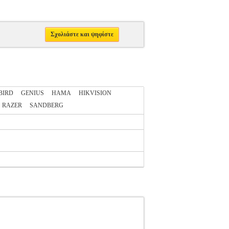
Σχολιάστε και ψηφίστε
BIRD
GENIUS
HAMA
HIKVISION
RAZER
SANDBERG