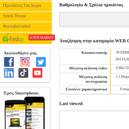
Βαθμολογία & Σχόλια προιόντος
Προτάσεις Για Δώρα
Stock House
Φωτοβολταϊκά
SUPER MARKET
Αναζήτηση στην κατηγορία WE
Κατασκευαστής
AVERM
INSTA3
Μέγιστη ανάλυση video
1280x72
Μέγιστη ανάλυση
1.3 Mega
φωτογραφίας
Επιπλέον χαρακτηριστικά
Ενσωμ
Last viewed