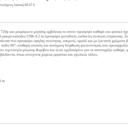
εινόμενη λιανική 68.47 €
 720p και μικρόφωνο μεγάλης εμβέλειας το οποίο προσφέρει καθαρό και φυσικό ήχ
ικά μακρύ καλώδιο USB-A 2 m προσφέρει μοναδικές, ευέλικτες επιλογές στερέωσης. 
ebcam που προσφέρει υψηλής ποιότητας, ευκρινές, ομαλό και με ζωντανά χρώματα β
ό πεδίο 60°, σταθερή εστίαση και αυτόματη διόρθωση φωτεινότητας που προσαρμόζ
ει τεχνολογία μείωσης θορύβου και είναι σχεδιασμένο για να υποστηρίζει καθαρό, 
βάλλοντα, όπως ανοιχτούς χώρους εργασίας και σχολικές τάξεις.
4 m.