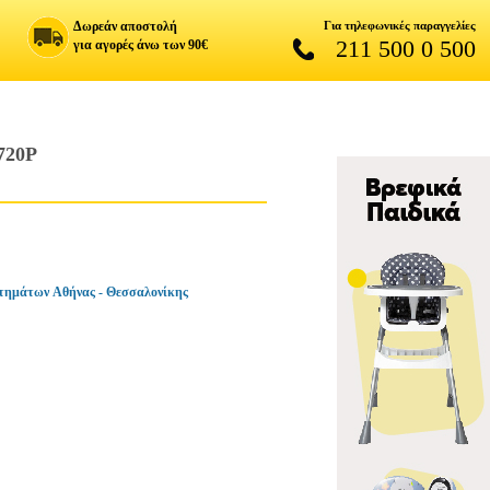
Δωρεάν αποστολή
Για τηλεφωνικές παραγγελίες
211 500 0 500
για αγορές άνω των 90€
720P
τημάτων Αθήνας - Θεσσαλονίκης