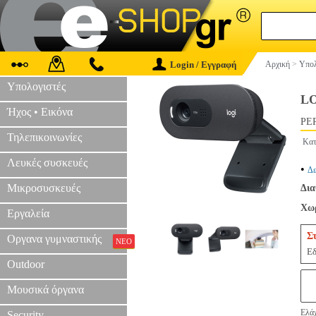
Login / Εγγραφή
Αρχική
>
Υπολ
Υπολογιστές
LO
Ήχος • Εικόνα
PER
Τηλεπικοινωνίες
Κατ
Λευκές συσκευές
•
Δε
Μικροσυσκευές
Δια
Χωρ
Εργαλεία
Σ
Οργανα γυμναστικής
ΝΕΟ
Εδ
Outdoor
Μουσικά όργανα
Ελάχ
Security