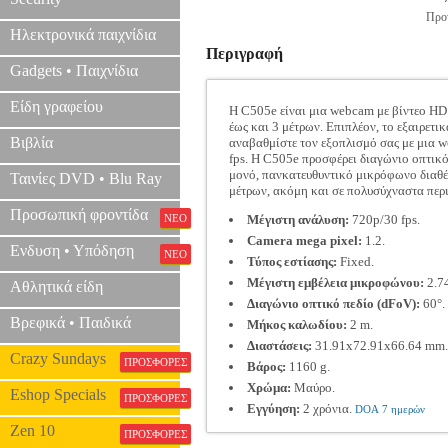
Προτ
Ηλεκτρονικά παιχνίδια
Περιγραφή
Gadgets • Παιχνίδια
Είδη γραφείου
Η C505e είναι μια webcam με βίντεο HD
έως και 3 μέτρων. Επιπλέον, το εξαιρετ
Βιβλία
αναβαθμίστε τον εξοπλισμό σας με μια w
fps. Η C505e προσφέρει διαγώνιο οπτικ
μονό, πανκατευθυντικό μικρόφωνο διαθέτ
Ταινίες DVD • Blu Ray
μέτρων, ακόμη και σε πολυσύχναστα περι
Προσωπική φροντίδα
ΝΕΟ
Μέγιστη ανάλυση:
720p/30 fps.
Camera mega pixel:
1.2.
Ενδυση • Υπόδηση
ΝΕΟ
Τύπος εστίασης:
Fixed.
Μέγιστη εμβέλεια μικροφώνου:
2.7
Αθλητικά είδη
Διαγώνιο οπτικό πεδίο (dFoV):
60°.
Βρεφικά • Παιδικά
Μήκος καλωδίου:
2 m.
Διαστάσεις:
31.91x72.91x66.64 mm.
Crazy Sundays
ΠΡΟΣΦΟΡΕΣ
Βάρος:
1160 g.
Χρώμα:
Μαύρο.
Eshop Specials
ΠΡΟΣΦΟΡΕΣ
Εγγύηση:
2 χρόνια.
DOA 7 ημερών
Zen 10
ΠΡΟΣΦΟΡΕΣ