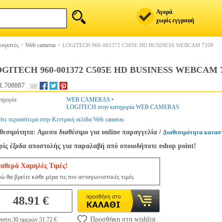
Αγορά
χωρίς εγγραφή
ογιστές
>
Web cameras
>
LOGITECH 960-001372 C505E HD BUSINESS WEBCAM 720P
GITECH 960-001372 C505E HD BUSINESS WEBCAM 
.708887
ηγορία
WEB CAMERAS
•
LOGITECH στην κατηγορία WEB CAMERAS
ίτε περισσότερα στην Κεντρική σελίδα Web cameras
θεσιμότητα: Αμεσα διαθέσιμο για online παραγγελία
/
Διαθεσιμότητα κατασ
ίς έξοδα αποστολής για παραλαβή από οποιοδήποτε eshop point!
ταθερά Χαμηλές Τιμές!
ώ θα βρείτε κάθε μέρα τις πιο ανταγωνιστικές τιμές
48.91 €
Προσθήκη στη wishlist
ιστη 30 ημερών 51.72 €