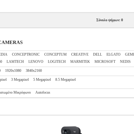
Σύνολο ψήφων: 0
B CAMERAS
EDIA
CONCEPTRONIC
CONCEPTUM
CREATIVE
DELL
ELGATO
GEM
60
LAMTECH
LENOVO
LOGITECH
MARMITEK
MICROSOFT
NEDIS
0
1920x1080
3840x2160
pixel
3 Megapixel
5 Megapixel
8.5 Megapixel
ατωμένο Μικρόφωνο
Autofocus