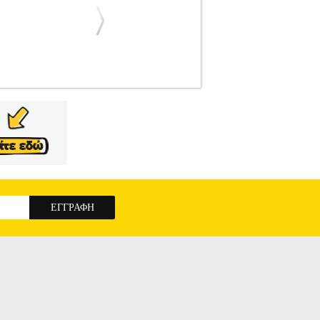
OGITECH
WEB CAMERAS
Κατηγορία: WEB
ι μικρόφωνο μεγάλης εμβέλειας το οποίο
έον, το εξαιρετικά μακρύ καλώδιο USB-A 2 m
βαθμίστε τον εξοπλισμό σας με μια webcam που
 HD 720p/30 fps. Η C505e προσφέρει διαγώνιο
ωτισμό κάθε χώρου συσκέψεων. Το μονό,
ει καθαρό, φυσικό ήχο στις συνομιλίες από
ικές τάξεις.• Μέγιστη ανάλυση: 720p/30 fps.•
ό πεδίο (dFoV): 60°.• Μήκος καλωδίου: 2 m.•
OGITECH 960-001372 C505E HD BUSINESS