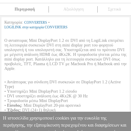
Περιγραφή
Αξιολόγηση
Σχετικά
Κατηγορία:
•
CONVERTERS
LOGILINK στην κατηγορία CONVERTERS
Ο ανταπτορας Mini DisplayPort 1.2 σε DVI από τη LogiLink επιτρέπει
τη λειτουργία συσκευών DVI στη mini display port του φορητού
υπολογιστή ή του υπολογιστή σας. Υποστηρίζεται από το πρότυπο DVI
με μέγιστη ανάλυση HDMI έως 4Kx2K. Η τροφοδοσία γίνεται μέσω της
mini display port. Κατάλληλο για τη λειτουργία συσκευών DVI όπως
προβολείς, TFT, Plasma ή LCD TV με Macbook Pro ή Macbook από την
Apple.
• Αντάπτορας για σύνδεση DVI συσκευών σε DisplayPort 1.2 (Active
Type)
• Υποστηρίζει Mini DisplayPort 1.2 είσοδο
• DVI υποστηρίζει ανάλυση έως 4Kx2K @ 30 Hz
• Τροφοδοσία μέσω Mini DisplayPort
•
Είσοδος:
Mini DisplayPort 20-pin αρσενικό
•
Έξοδος:
DVI (24+1) θηλυκή
•
Βίντεο Bandwidth:
1.62 GBit/s / 2.7 GBit/s
Η ιστοσελίδα χρησιμοποιεί cookies για την ευκολία της
•
Μήκος Καλωδίου:
15 cm
•
Εγγύηση:
1 Έτος.
περιήγησης, την εξατομίκευση περιεχομένου και διαφημίσεων και
DOA 7 ημερών