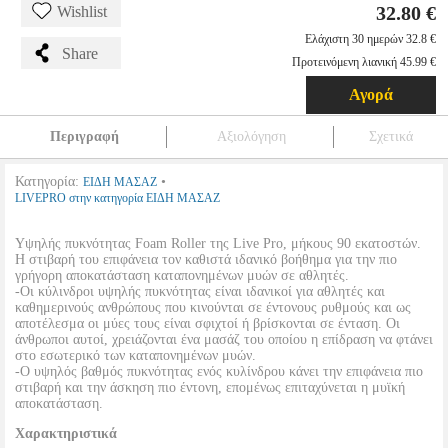
32.80 €
Wishlist
Ελάχιστη 30 ημερών 32.8 €
Share
Προτεινόμενη λιανική 45.99 €
Αγορά
Περιγραφή
Αξιολόγηση
Σχετικά
Κατηγορία:
•
ΕΙΔΗ ΜΑΣΑΖ
LIVEPRO στην κατηγορία ΕΙΔΗ ΜΑΣΑΖ
Υψηλής πυκνότητας Foam Roller της Live Pro, μήκους 90 εκατοστών.
Η στιβαρή του επιφάνεια τον καθιστά ιδανικό βοήθημα για την πιο
γρήγορη αποκατάσταση καταπονημένων μυών σε αθλητές.
-Οι κύλινδροι υψηλής πυκνότητας είναι ιδανικοί για αθλητές και
καθημερινούς ανθρώπους που κινούνται σε έντονους ρυθμούς και ως
αποτέλεσμα οι μύες τους είναι σφιχτοί ή βρίσκονται σε ένταση. Οι
άνθρωποι αυτοί, χρειάζονται ένα μασάζ του οποίου η επίδραση να φτάνει
στο εσωτερικό των καταπονημένων μυών.
-Ο υψηλός βαθμός πυκνότητας ενός κυλίνδρου κάνει την επιφάνεια πιο
στιβαρή και την άσκηση πιο έντονη, επομένως επιταχύνεται η μυϊκή
αποκατάσταση.
Χαρακτηριστικά