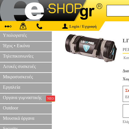
Login / Εγγραφή
Υπολογιστές
LI
Ήχος • Εικόνα
PER
Τηλεπικοινωνίες
Κατ
Λευκές συσκευές
Δια
Μικροσυσκευές
Χωρ
Εργαλεία
Σ
Εδ
Οργανα γυμναστικής
ΝΕΟ
Outdoor
Μουσικά όργανα
Ελάχ
Security