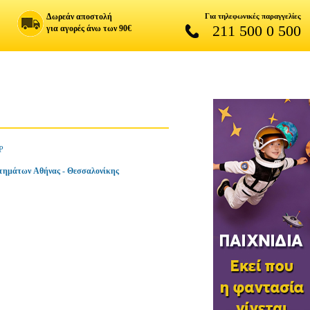
Δωρεάν αποστολή
Για τηλεφωνικές παραγγελίες
211 500 0 500
για αγορές άνω των 90€
Ρ
τημάτων Αθήνας - Θεσσαλονίκης