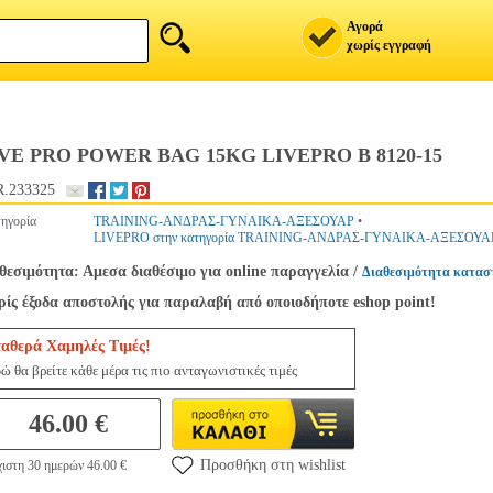
Αγορά
χωρίς εγγραφή
VE PRO POWER BAG 15KG LIVEPRO Β 8120-15
.233325
ηγορία
TRAINING-ΑΝΔΡΑΣ-ΓΥΝΑΙΚΑ-ΑΞΕΣΟΥΑΡ
•
LIVEPRO στην κατηγορία TRAINING-ΑΝΔΡΑΣ-ΓΥΝΑΙΚΑ-ΑΞΕΣΟΥΑ
θεσιμότητα: Αμεσα διαθέσιμο για online παραγγελία
/
Διαθεσιμότητα κατασ
ίς έξοδα αποστολής για παραλαβή από οποιοδήποτε eshop point!
ταθερά Χαμηλές Τιμές!
ώ θα βρείτε κάθε μέρα τις πιο ανταγωνιστικές τιμές
46.00 €
Προσθήκη στη wishlist
ιστη 30 ημερών 46.00 €