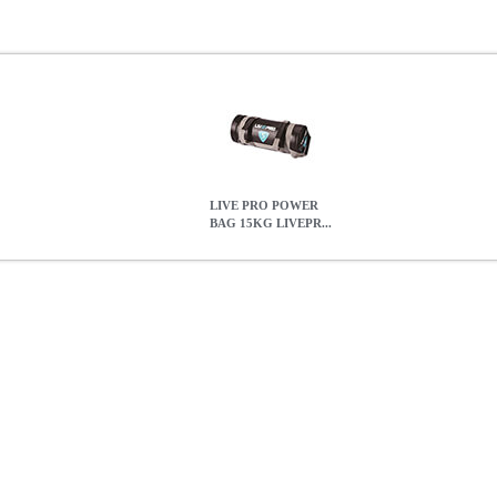
LIVE PRO POWER
BAG 15KG LIVEPR...
PRO Β 8120-15
PER.233325
PER.233325
LIVEPRO
LIVEPRO
T
ΑΙΚΑ-ΑΞΕΣΟΥΑΡ •LIVEPRO στην κατηγορία TRAINING-ΑΝΔΡΑ
στήρια ή συλλόγους και για επαγγελματίες που έχουν απαιτήσεις για 
αποφευχθεί οποιαδήποτε κίνηση μέσα στον πυρήνα του σάκου όταν αυτ
Up, ειδικά σχεδιασμένη για χρήση σε επαγγελματικό χώρο και όχι μόν
ιόμορφη κατανομή του βάρους. -Οπές διαφυγής για την απελευθέρωση 
ικά • Υλικό: PVC.• Ιμάντες: Νάυλον.• Γέμιση: ’μμου, για ομοιόμορφ
 σάκος συμπιέζεται.• Βάρος: 15 kg.
LIVE PRO POWER BAG 15KG L
46.00