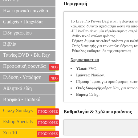
Περιγραφή
Ηλεκτρονικά παιχνίδια
Το Live Pro Power Bag είναι η ιδανική ε
Gadgets • Παιχνίδια
καλύτερο δυνατό σχεδιασμό ώστε να αποφ
-Η LivePro είναι μία εξειδικευμένη σειρ
Είδη γραφείου
-Ανθεκτικοί νάιλον ιμάντες.
-Γέμιση άμμου σε ειδική τσάντα για καλ
Βιβλία
-Οπές διαφυγής για την απελευθέρωση του
-Εύκολος καθαρισμός της επιφάνειας.
Ταινίες DVD • Blu Ray
Χαρακτηριστικά
Προσωπική φροντίδα
ΝΕΟ
Υλικό:
PVC.
Ιμάντες:
Νάυλον.
Ενδυση • Υπόδηση
ΝΕΟ
Γέμιση:
’μμου, για ομοιόμορφη κατα
Αθλητικά είδη
Οπές διαφυγής αέρα:
Ναι, για όταν ο
Βάρος:
15 kg.
Βρεφικά • Παιδικά
Crazy Sundays
Βαθμολογία & Σχόλια προιόντος
ΠΡΟΣΦΟΡΕΣ
Eshop Specials
ΠΡΟΣΦΟΡΕΣ
Zen 10
ΠΡΟΣΦΟΡΕΣ