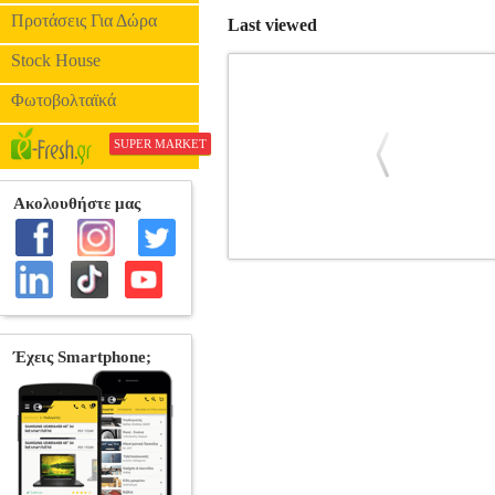
Προτάσεις Για Δώρα
Last viewed
Stock House
Φωτοβολταϊκά
SUPER MARKET
LIVE PRO POWER BAG 15KG LIVE
Κατηγορία: TRAINING-ΑΝΔΡΑΣ-ΓΥΝ
Bag είναι η ιδανική επιλογή για γυμνα
καλύτερο δυνατό σχεδιασμό ώστε να 
εξειδικευμένη σειρά προϊόντων της Live
σε ειδική τσάντα για καλύτερη και ομο
καθαρισμός της επιφάνειας.Χαρακτηριστ
Ναι, για όταν ο