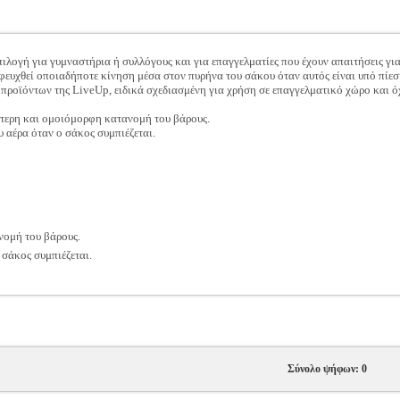
πιλογή για γυμναστήρια ή συλλόγους και για επαγγελματίες που έχουν απαιτήσεις γι
ευχθεί οποιαδήποτε κίνηση μέσα στον πυρήνα του σάκου όταν αυτός είναι υπό πίεσ
ά προϊόντων της LiveUp, ειδικά σχεδιασμένη για χρήση σε επαγγελματικό χώρο και ό
ύτερη και ομοιόμορφη κατανομή του βάρους.
 αέρα όταν ο σάκος συμπιέζεται.
νομή του βάρους.
 σάκος συμπιέζεται.
Σύνολο ψήφων: 0