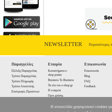
NEWSLETTER
Περισσότερες 
Παραγγελίες
Εταιρία
Επικοινωνία
Εξέλιξη Παραγγελίας
Καταστήματα e-
Επικοινωνία
shop points
Τρόποι Παραγγελίας
Blog
Business To Business
Τρόποι Πληρωμής
FAQ
Τα νέα του e-shop.gr
Τρόποι Αποστολής
Feedback
Η εταιρεία
Επιστροφές Προιόντων
Οροι χρήσης
Cookies
Η ιστοσελίδα χρησιμοποιεί cookies γι