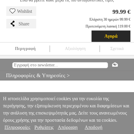
Εδώ θα βρείτε κάθε μέρα τις πιο ανταγωνιστικές τιμές
99.99 €
Wishlist
Ελάχιστη 30 ημερών 99.99 €
Share
Προτεινόμενη λιανική 119.00 €
Αγορά
Περιγραφή
Αξιολόγηση
Σχετικά
LITTLE TIKES JUNIOR PICNIC TABLE
EPI.24638
EPI.24638
LITTLE TIKES
LITTLE TIKES
ΕΚΠΑΙΔΕΥΤΙΚΑ
LITTLE TIKES
JUNIOR PICNIC TABLE
Πληροφορίες & Υπηρεσίες >
99.99
Η ιστοσελίδα χρησιμοποιεί cookies για την ευκολία της
περιήγησης, την εξατομίκευση περιεχομένου και διαφημίσεων και
την ανάλυση της επισκεψιμότητάς μας. Δείτε τους ανανεωμένους
όρους χρήσης για την προστασία δεδομένων και τα cookies.
Πληροφορίες
Ρυθμίσεις
Απόρριψη
Αποδοχή