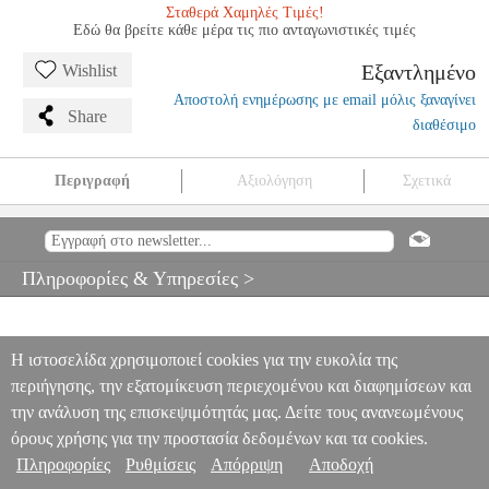
Σταθερά Χαμηλές Τιμές!
Εδώ θα βρείτε κάθε μέρα τις πιο ανταγωνιστικές τιμές
Εξαντλημένο
Wishlist
Αποστολή ενημέρωσης με email μόλις ξαναγίνει
Share
διαθέσιμο
Περιγραφή
Αξιολόγηση
Σχετικά
LIMP BITZKIT - SIGNIFICANT OTHER
MSC.602141
MSC.602141
WARNER BROS
WARNER BROS
ΜΟΥΣΙΚΑ
ΒΙΒΛΙΑ ΞΕΝΗ ΜΟΥΣΙΚΗ
LIMP BITZKIT - SIGNIFICANT
Πληροφορίες & Υπηρεσίες >
OTHER
0
Η ιστοσελίδα χρησιμοποιεί cookies για την ευκολία της
περιήγησης, την εξατομίκευση περιεχομένου και διαφημίσεων και
την ανάλυση της επισκεψιμότητάς μας. Δείτε τους ανανεωμένους
όρους χρήσης για την προστασία δεδομένων και τα cookies.
Πληροφορίες
Ρυθμίσεις
Απόρριψη
Αποδοχή