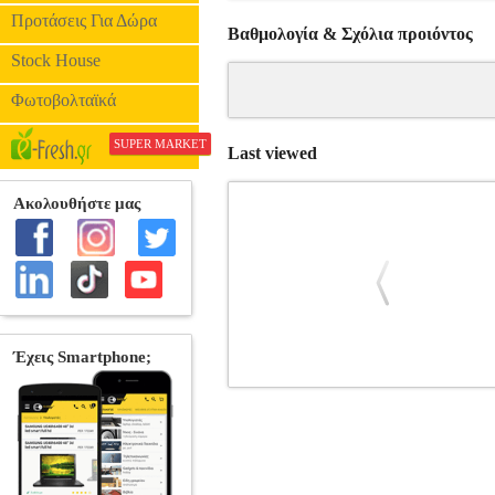
Προτάσεις Για Δώρα
Βαθμολογία & Σχόλια προιόντος
Stock House
Φωτοβολταϊκά
SUPER MARKET
Last viewed
ΛΕΞΙΚΟ ΠΡΟΦΟΡΑΣ ΤΗΣ ΚΟΙ
ΣΗΜΕΙΟΛΟΓΙΑ
Κατηγορία: ΓΛΩΣΣΑ-
ΒΑΦΙΑΣ ΑΡΗΣ Εκδοτικός οίκος: ΛΕΞΙΤΥ
σας -αποτέλεσμα επίπονης και εκτεταμέν
με τη φθογγολογική απόδοση των λέξεων