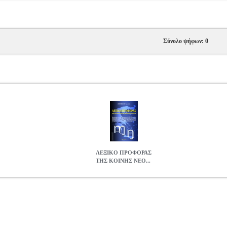
Σύνολο ψήφων: 0
ΛΕΞΙΚΟ ΠΡΟΦΟΡΑΣ
ΤΗΣ ΚΟΙΝΗΣ ΝΕΟ...
ΝΗΣ ΝΕΟΕΛΛΗΝΙΚΗΣ ΓΛΩΣΣΑΣ
BKS.0958608
BKS.0958608
Β
ΣΗΜΕΙΟΛΟΓΙΑ •ΒΑΦΙΑΣ ΑΡΗΣ στην κατηγορία ΓΛΩΣΣΑ-ΣΗΜΕΙΟΛΟΓ
ΠΟΝ Σελίδες: 442 Διαστάσεις: 14Χ20, 5 Ημερομηνία Έκδοσης: Νοέ
ης μελέτης- από την πρώτη του έκδοση, υπήρξε και παραμένει το μον
 της γλώσσας μας, καθώς και ενός μεγάλου όγκου δανείων-αντιδανεί