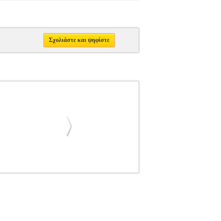
Σχολιάστε και ψηφίστε
ΑΦΙΑΣ ΑΡΗΣ
ΒΑΦΙΑΣ ΑΡΗΣ
ΓΛΩΣΣΑ-
ΙΑ ISBN: 978-960-597-252-3 Συγγραφέας:
μβριος 2020 Το έργο που κρατάτε στα χέρια
αδικό σύγγραμμα που καταπιάνεται αποκλειστικά
ων που χρησιμοποιούμε σε αυτήν. Στόχος του η