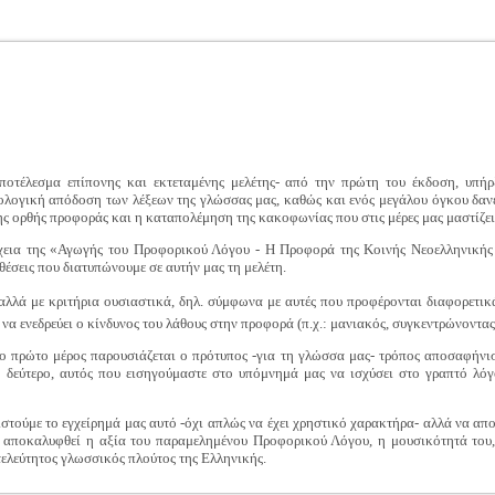
αποτέλεσμα επίπονης και εκτεταμένης μελέτης- από την πρώτη του έκδοση, υπή
ολογική απόδοση των λέξεων της γλώσσας μας, καθώς και ενός μεγάλου όγκου δαν
ς ορθής προφοράς και η καταπολέμηση της κακοφωνίας που στις μέρες μας μαστίζει
έχεια της «Αγωγής του Προφορικού Λόγου - Η Προφορά της Κοινής Νεοελληνικής
 θέσεις που διατυπώνουμε σε αυτήν μας τη μελέτη.
 αλλά με κριτήρια ουσιαστικά, δηλ. σύμφωνα με αυτές που προφέρονται διαφορετικά 
ς, να ενεδρεύει ο κίνδυνος του λάθους στην προφορά (π.χ.: μανιακός, συγκεντρώνοντα
το πρώτο μέρος παρουσιάζεται ο πρότυπος -για τη γλώσσα μας- τρόπος αποσαφήνι
δεύτερο, αυτός που εισηγούμαστε στο υπόμνημά μας να ισχύσει στο γραπτό λόγ
στούμε το εγχείρημά μας αυτό -όχι απλώς να έχει χρηστικό χαρακτήρα- αλλά να απο
να αποκαλυφθεί η αξία του παραμελημένου Προφορικού Λόγου, η μουσικότητά του,
ατελεύτητος γλωσσικός πλούτος της Ελληνικής.