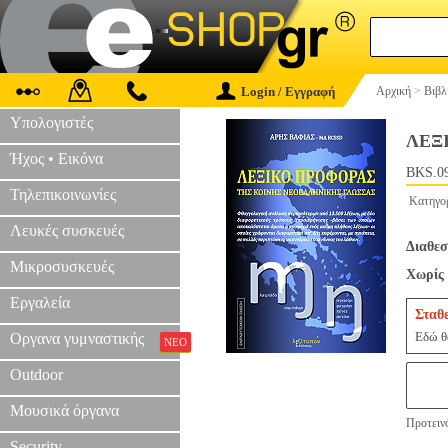
Login / Εγγραφή
Αρχική
>
Βιβλ
Υπολογιστές
ΛΕΞ
Ήχος • Εικόνα
BKS.0
Τηλεπικοινωνίες
Κατηγο
Λευκές συσκευές
Διαθεσ
Μικροσυσκευές
Χωρίς 
Εργαλεία
Σταθ
Εδώ θα
Οργανα γυμναστικής
ΝΕΟ
Outdoor
Μουσικά όργανα
Προτεινό
Security