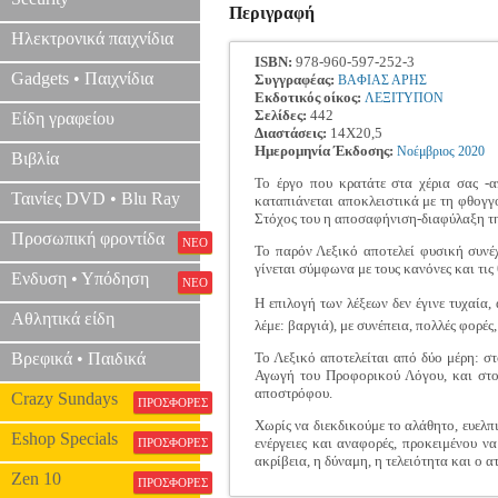
Περιγραφή
Ηλεκτρονικά παιχνίδια
ISBN:
978-960-597-252-3
Gadgets • Παιχνίδια
Συγγραφέας:
ΒΑΦΙΑΣ ΑΡΗΣ
Εκδοτικός οίκος:
ΛΕΞΙΤΥΠΟΝ
Σελίδες:
442
Είδη γραφείου
Διαστάσεις:
14Χ20,5
Ημερομηνία Έκδοσης:
Νοέμβριος
2020
Βιβλία
Το έργο που κρατάτε στα χέρια σας -
Ταινίες DVD • Blu Ray
καταπιάνεται αποκλειστικά με τη φθογγ
Στόχος του η αποσαφήνιση-διαφύλαξη τη
Προσωπική φροντίδα
ΝΕΟ
Το παρόν Λεξικό αποτελεί φυσική συν
γίνεται σύμφωνα με τους κανόνες και τις
Ενδυση • Υπόδηση
ΝΕΟ
Η επιλογή των λέξεων δεν έγινε τυχαία,
Αθλητικά είδη
λέμε: βαργιά), με συνέπεια, πολλές φορέ
Βρεφικά • Παιδικά
Το Λεξικό αποτελείται από δύο μέρη: σ
Αγωγή του Προφορικού Λόγου, και στο 
αποστρόφου.
Crazy Sundays
ΠΡΟΣΦΟΡΕΣ
Χωρίς να διεκδικούμε το αλάθητο, ευελπι
Eshop Specials
ενέργειες και αναφορές, προκειμένου 
ΠΡΟΣΦΟΡΕΣ
ακρίβεια, η δύναμη, η τελειότητα και ο 
Zen 10
ΠΡΟΣΦΟΡΕΣ