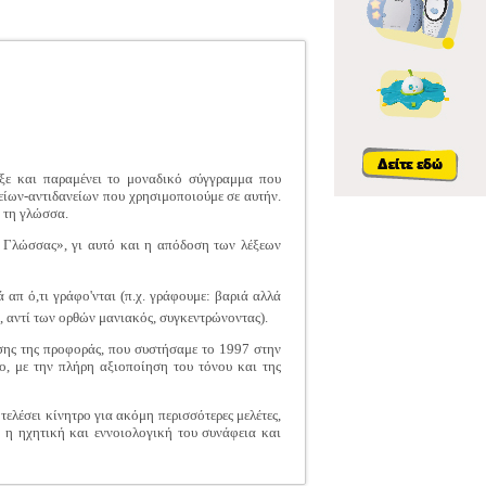
ρξε και παραμένει το μοναδικό σύγγραμμα που
είων-αντιδανείων που χρησιμοποιούμε σε αυτήν.
 τη γλώσσα.
 Γλώσσας», γι αυτό και η απόδοση των λέξεων
απ ό,τι γράφο'νται (π.χ. γράφουμε: βαριά αλλά
ς, αντί των ορθών μανιακός, συγκεντρώνοντας).
σης της προφοράς, που συστήσαμε το 1997 στην
ο, με την πλήρη αξιοποίηση του τόνου και της
τελέσει κίνητρο για ακόμη περισσότερες μελέτες,
 η ηχητική και εννοιολογική του συνάφεια και