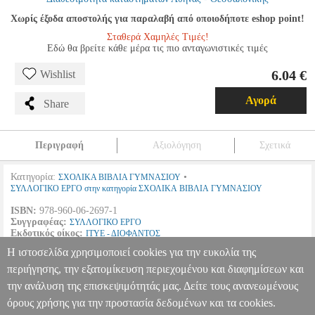
Χωρίς έξοδα αποστολής για παραλαβή από οποιοδήποτε eshop point!
Σταθερά Χαμηλές Τιμές!
Εδώ θα βρείτε κάθε μέρα τις πιο ανταγωνιστικές τιμές
6.04 €
Wishlist
Αγορά
Share
Περιγραφή
Αξιολόγηση
Σχετικά
Κατηγορία:
•
ΣΧΟΛΙΚΑ ΒΙΒΛΙΑ ΓΥΜΝΑΣΙΟΥ
ΣΥΛΛΟΓΙΚΟ ΕΡΓΟ στην κατηγορία ΣΧΟΛΙΚΑ ΒΙΒΛΙΑ ΓΥΜΝΑΣΙΟΥ
ISBN:
978-960-06-2697-1
Συγγραφέας:
ΣΥΛΛΟΓΙΚΟ ΕΡΓΟ
Εκδοτικός οίκος:
ΙΤΥΕ - ΔΙΟΦΑΝΤΟΣ
Σελίδες:
307
Η ιστοσελίδα χρησιμοποιεί cookies για την ευκολία της
Διαστάσεις:
21Χ28
Ημερομηνία Έκδοσης:
2012
περιήγησης, την εξατομίκευση περιεχομένου και διαφημίσεων και
την ανάλυση της επισκεψιμότητάς μας. Δείτε τους ανανεωμένους
ΛΕΞΙΚΟ ΑΡΧΑΙΑΣ ΕΛΛΗΝΙΚΗΣ ΓΛΩΣΣΑΣ Α-Β-Γ
ΓΥΜΝΑΣΙΟΥ (21-0061)
BKS.0067148
BKS.0067148
ΣΥΛΛΟΓΙΚΟ
όρους χρήσης για την προστασία δεδομένων και τα cookies.
ΕΡΓΟ
ΣΥΛΛΟΓΙΚΟ ΕΡΓΟ
ΣΧΟΛΙΚΑ ΒΙΒΛΙΑ ΓΥΜΝΑΣΙΟΥ