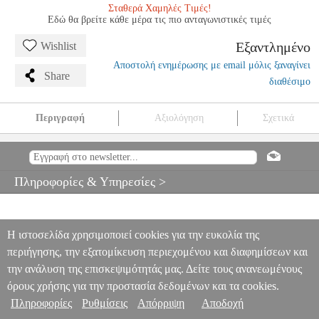
Σταθερά Χαμηλές Τιμές!
Εδώ θα βρείτε κάθε μέρα τις πιο ανταγωνιστικές τιμές
Εξαντλημένο
Wishlist
Αποστολή ενημέρωσης με email μόλις ξαναγίνει
Share
διαθέσιμο
Περιγραφή
Αξιολόγηση
Σχετικά
LEVELLERS-LEVELLERS
MSC.602427
MSC.602427
ΜΟΥΣΙΚΑ
ΒΙΒΛΙΑ ΞΕΝΗ ΜΟΥΣΙΚΗ
LEVELLERS-LEVELLERS
0
Πληροφορίες & Υπηρεσίες >
Η ιστοσελίδα χρησιμοποιεί cookies για την ευκολία της
περιήγησης, την εξατομίκευση περιεχομένου και διαφημίσεων και
την ανάλυση της επισκεψιμότητάς μας. Δείτε τους ανανεωμένους
όρους χρήσης για την προστασία δεδομένων και τα cookies.
Πληροφορίες
Ρυθμίσεις
Απόρριψη
Αποδοχή