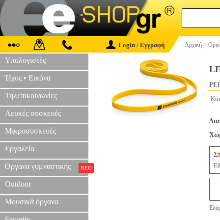
Login / Εγγραφή
Αρχική
>
Οργα
Υπολογιστές
LE
Ήχος • Εικόνα
PER
Τηλεπικοινωνίες
Κατ
Λευκές συσκευές
Δια
Μικροσυσκευές
Χωρ
Εργαλεία
Σ
Εδ
Οργανα γυμναστικής
ΝΕΟ
Outdoor
Μουσικά όργανα
Ελάχ
Security