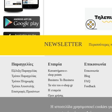
NEWSLETTER
Περισσότερες 
Παραγγελίες
Εταιρία
Επικοινωνία
Εξέλιξη Παραγγελίας
Καταστήματα e-
Επικοινωνία
shop points
Τρόποι Παραγγελίας
Blog
Business To Business
Τρόποι Πληρωμής
FAQ
Τα νέα του e-shop.gr
Τρόποι Αποστολής
Feedback
Η εταιρεία
Επιστροφές Προιόντων
Οροι χρήσης
Cookies
Η ιστοσελίδα χρησιμοποιεί cookies γι