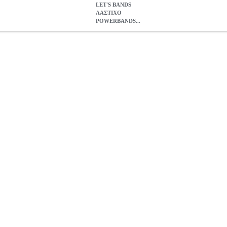
LET'S BANDS
ΛΑΣΤΙΧΟ
POWERBANDS...
ERBANDS MAX ΚΙΤΡΙΝΟ (LIGHT)
PER.220615
PER.220615
LE
Σ ΓΥΜΝΑΣΤΙΚΗΣ •LETS BANDS στην κατηγορία ΙΜΑΝΤΕΣ ΓΥΜΝΑ
σης και απευθύνεται τόσο σε άντρες όσο και σε γυναίκες. Μπορεί να 
σκήσεις για ώμους, χέρια και για το κάτω μέρος του σώματος.• Αντίστ
ΛΑΣΤΙΧΟ POWERBANDS MAX ΚΙΤΡΙΝΟ (LIGHT)
17.00