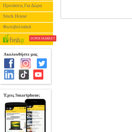
Προτάσεις Για Δώρα
Stock House
LET'S BANDS ΛΑΣΤΙΧΟ POW
ΓΥΜΝΑΣΤΙΚΗΣ
Κατηγορία: ΙΜΑΝΤΕ
Φωτοβολταϊκά
είναι ένα λάστιχο ελαφριάς αντίστα
διαλειμματικές καθώς και σε ειδικές α
SUPER MARKET