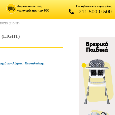
Δωρεάν αποστολή
Για τηλεφωνικές παραγγελίες
211 500 0 500
για αγορές άνω των 90€
ΡΙΝΟ (LIGHT)
 (LIGHT)
τημάτων Αθήνας - Θεσσαλονίκης