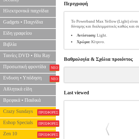
Περιγραφή
Ηλεκτρονικά παιχνίδια
Το Powerband Max Yellow (Light) είναι 
Gadgets • Παιχνίδια
δύναμης και διαλειμματικές καθώς και σε
Είδη γραφείου
Αντίσταση:
Light.
Χρώμα:
Κίτρινο.
Βιβλία
Ταινίες DVD • Blu Ray
Βαθμολογία & Σχόλια προιόντος
Προσωπική φροντίδα
ΝΕΟ
Ενδυση • Υπόδηση
ΝΕΟ
Αθλητικά είδη
Last viewed
Βρεφικά • Παιδικά
Crazy Sundays
ΠΡΟΣΦΟΡΕΣ
Eshop Specials
ΠΡΟΣΦΟΡΕΣ
Zen 10
ΠΡΟΣΦΟΡΕΣ