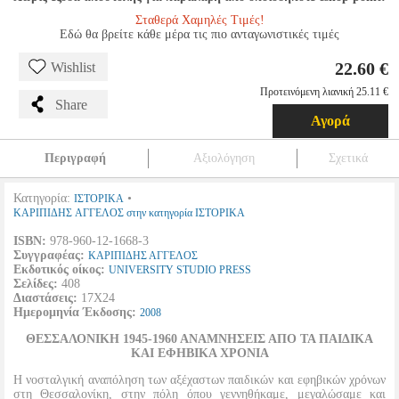
Σταθερά Χαμηλές Τιμές!
Εδώ θα βρείτε κάθε μέρα τις πιο ανταγωνιστικές τιμές
22.60 €
Wishlist
Προτεινόμενη λιανική 25.11 €
Share
Αγορά
Περιγραφή
Αξιολόγηση
Σχετικά
Κατηγορία:
•
ΙΣΤΟΡΙΚΑ
ΚΑΡΙΠΙΔΗΣ ΑΓΓΕΛΟΣ στην κατηγορία ΙΣΤΟΡΙΚΑ
ISBN:
978-960-12-1668-3
Συγγραφέας:
ΚΑΡΙΠΙΔΗΣ ΑΓΓΕΛΟΣ
Εκδοτικός οίκος:
UNIVERSITY STUDIO PRESS
Σελίδες:
408
Διαστάσεις:
17Χ24
Ημερομηνία Έκδοσης:
2008
ΘΕΣΣΑΛΟΝΙΚΗ 1945-1960 ΑΝΑΜΝΗΣΕΙΣ ΑΠΟ ΤΑ ΠΑΙΔΙΚΑ
ΚΑΙ ΕΦΗΒΙΚΑ ΧΡΟΝΙΑ
Η νοσταλγική αναπόληση των αξέχαστων παιδικών και εφηβικών χρόνων
στη Θεσσαλονίκη, στην πόλη όπου γεννηθήκαμε, μεγαλώσαμε και