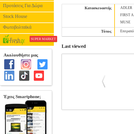
Προτάσεις Για Δώρα
Κατασκευαστής
ADLER
FIRST 
Stock House
MUSE
Φωτοβολταϊκά
Τύπος
Επιτραπέ
SUPER MARKET
Last viewed
LENCO ICR-210 FM CLOCK RAD
ΡΟΛΟΓΙΑ Ρολόι με ραδιόφωνο FM. Χαρακ
χρονοδιακόπτη για ευχάριστο ύπνο. • 
Βάρος: 320 g.• Χρ