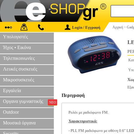
Login / Εγγραφή
Αρχική
>
Gadg
Υπολογιστές
LE
Ήχος • Εικόνα
PER
Τηλεπικοινωνίες
Κατ
Λευκές συσκευές
Υπο
Μικροσυσκευές
Χωρ
Εξα
Εργαλεία
Περιγραφή
Οργανα γυμναστικής
ΝΕΟ
Outdoor
Ρολόι με ραδιόφωνο FM.
Χαρακτηριστικά:
Μουσικά όργανα
- PLL FM ραδιόφωνο με οθόνη 0.6" LED
Security