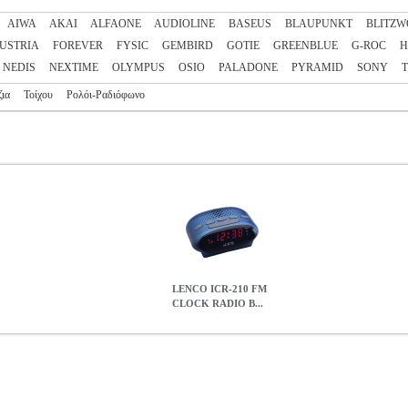
AIWA
AKAI
ALFAONE
AUDIOLINE
BASEUS
BLAUPUNKT
BLITZW
AUSTRIA
FOREVER
FYSIC
GEMBIRD
GOTIE
GREENBLUE
G-ROC
NEDIS
NEXTIME
OLYMPUS
OSIO
PALADONE
PYRAMID
SONY
ζια
Τοίχου
Ρολόι-Ραδιόφωνο
LENCO ICR-210 FM
CLOCK RADIO B...
IO BLUE
PER.707709
PER.707709
LENCO
LENCO
ΡΟΛΟΓΙΑ
Κατ
τηριστικά: - PLL FM ραδιόφωνο με οθόνη 0.6" LED. - Διπλό ξυπνητ
Τροφοδοσία: AC 230V - 50 Hz / DC3V.• Μέγιστη ισχύς: 6W. • Υλικό: 
ώμα: Μπλέ.• Εγγύηση: 1 χρόνος. DOA 7 ημερών
LENCO ICR-210 
0