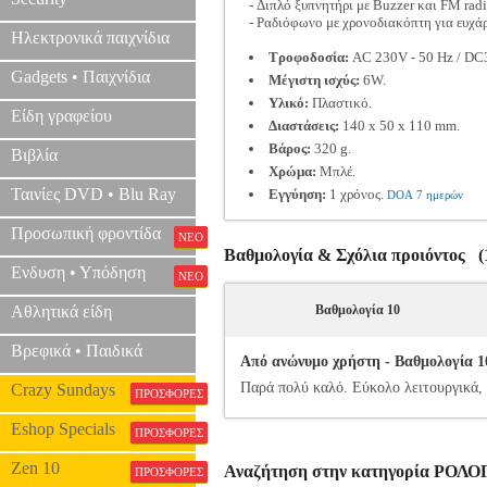
- Διπλό ξυπνητήρι με Buzzer και FM radi
- Ραδιόφωνο με χρονοδιακόπτη για ευχάρ
Ηλεκτρονικά παιχνίδια
Τροφοδοσία:
AC 230V - 50 Hz / DC
Gadgets • Παιχνίδια
Μέγιστη ισχύς:
6W.
Υλικό:
Πλαστικό.
Είδη γραφείου
Διαστάσεις:
140 x 50 x 110 mm.
Βάρος:
320 g.
Βιβλία
Χρώμα:
Μπλέ.
Ταινίες DVD • Blu Ray
Εγγύηση:
1 χρόνος.
DOA 7 ημερών
Προσωπική φροντίδα
ΝΕΟ
Βαθμολογία & Σχόλια προιόντος (1
Ενδυση • Υπόδηση
ΝΕΟ
Αθλητικά είδη
Βαθμολογία 10
Βρεφικά • Παιδικά
Από ανώνυμο χρήστη - Βαθμολογία 10
Παρά πολύ καλό. Εύκολο λειτουργικά,
Crazy Sundays
ΠΡΟΣΦΟΡΕΣ
Eshop Specials
ΠΡΟΣΦΟΡΕΣ
Zen 10
Αναζήτηση στην κατηγορία ΡΟΛΟ
ΠΡΟΣΦΟΡΕΣ