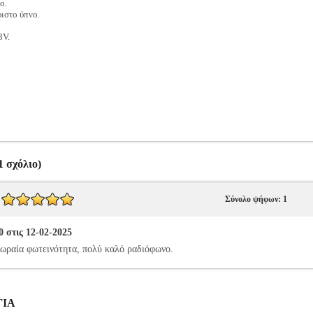
o.
ιστο ύπνο.
3V.
 σχόλιο)
Σύνολο ψήφων: 1
 στις 12-02-2025
 ωραία φωτεινότητα, πολύ καλό ραδιόφωνο.
ΓΙΑ