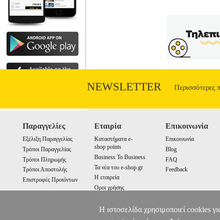
NEWSLETTER
Περισσότερες 
Παραγγελίες
Εταιρία
Επικοινωνία
Εξέλιξη Παραγγελίας
Καταστήματα e-
Επικοινωνία
shop points
Τρόποι Παραγγελίας
Blog
Business To Business
Τρόποι Πληρωμής
FAQ
Τα νέα του e-shop.gr
Τρόποι Αποστολής
Feedback
Η εταιρεία
Επιστροφές Προιόντων
Οροι χρήσης
Cookies
Η ιστοσελίδα χρησιμοποιεί cookies γι