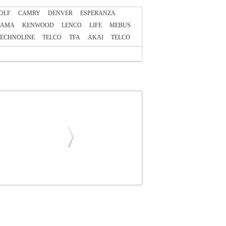
OLF
CAMRY
DENVER
ESPERANZA
HAMA
KENWOOD
LENCO
LIFE
MEBUS
TECHNOLINE
TELCO
TFA
ΑΚΑΙ
ΤELCO
ηγορία: ΡΟΛΟΓΙΑ •LENCO στην κατηγορία
ήρι με Buzzer και FM radio. - Ραδιόφωνο με
Πλαστικό. • Διαστάσεις: 140 x 50 x 110 mm.•
FM CLOCK RADIO BLUE