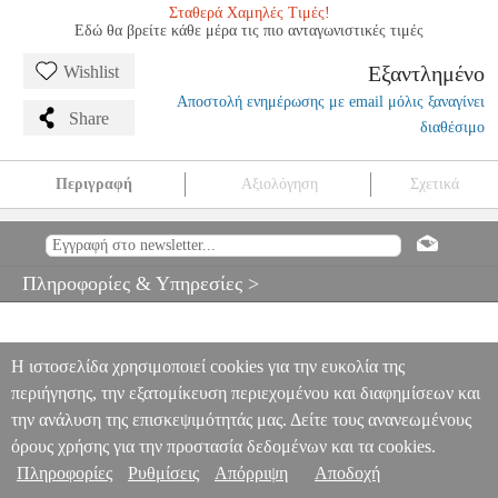
Σταθερά Χαμηλές Τιμές!
Εδώ θα βρείτε κάθε μέρα τις πιο ανταγωνιστικές τιμές
Εξαντλημένο
Wishlist
Αποστολή ενημέρωσης με email μόλις ξαναγίνει
Share
διαθέσιμο
Περιγραφή
Αξιολόγηση
Σχετικά
LED ZEPPELIN - COMPLETE FOR PIANO
MSC.602585
MSC.602585
I.M.P.
I.M.P.
ΜΟΥΣΙΚΑ ΒΙΒΛΙΑ ΞΕΝΗ ΜΟΥΣΙΚΗ
LED ZEPPELIN - COMPLETE FOR PIANO
Πληροφορίες & Υπηρεσίες >
0
Η ιστοσελίδα χρησιμοποιεί cookies για την ευκολία της
περιήγησης, την εξατομίκευση περιεχομένου και διαφημίσεων και
την ανάλυση της επισκεψιμότητάς μας. Δείτε τους ανανεωμένους
όρους χρήσης για την προστασία δεδομένων και τα cookies.
Πληροφορίες
Ρυθμίσεις
Απόρριψη
Αποδοχή