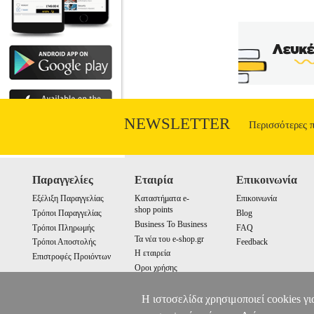
σαν ένα μαγικό χαλί που μας ταξιδεύε
παιχνιδιού» να οδηγήσουμε τους σπουδασ
κατευθύνουμε, ώστε να καταλάβουν τα μ
NEWSLETTER
Περισσότερες 
Παραγγελίες
Εταιρία
Επικοινωνία
Εξέλιξη Παραγγελίας
Καταστήματα e-
Επικοινωνία
shop points
Τρόποι Παραγγελίας
Blog
Business To Business
Τρόποι Πληρωμής
FAQ
Τα νέα του e-shop.gr
Τρόποι Αποστολής
Feedback
Η εταιρεία
Επιστροφές Προιόντων
Οροι χρήσης
Cookies
Η ιστοσελίδα χρησιμοποιεί cookies γι