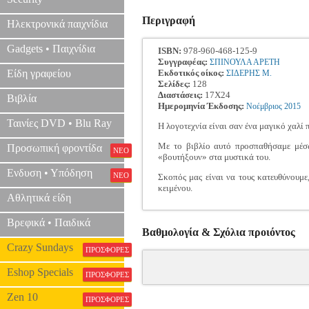
Περιγραφή
Ηλεκτρονικά παιχνίδια
Gadgets • Παιχνίδια
ISBN:
978-960-468-125-9
Συγγραφέας:
ΣΠΙΝΟΥΛΑ ΑΡΕΤΗ
Είδη γραφείου
Εκδοτικός οίκος:
ΣΙΔΕΡΗΣ Μ.
Σελίδες:
128
Διαστάσεις:
17Χ24
Βιβλία
Ημερομηνία Έκδοσης:
Νοέμβριος
2015
Ταινίες DVD • Blu Ray
Η λογοτεχνία είναι σαν ένα μαγικό χαλί π
Με το βιβλίο αυτό προσπαθήσαμε μέσω
Προσωπική φροντίδα
ΝΕΟ
«βουτήξουν» στα μυστικά του.
Ενδυση • Υπόδηση
ΝΕΟ
Σκοπός μας είναι να τους κατευθύνουμε
κειμένου.
Αθλητικά είδη
Βρεφικά • Παιδικά
Βαθμολογία & Σχόλια προιόντος
Crazy Sundays
ΠΡΟΣΦΟΡΕΣ
Eshop Specials
ΠΡΟΣΦΟΡΕΣ
Zen 10
ΠΡΟΣΦΟΡΕΣ