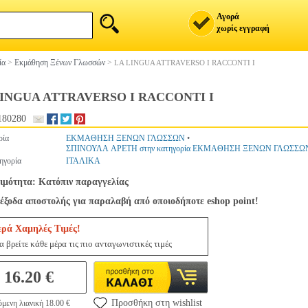
Αγορά
χωρίς εγγραφή
ία
>
Εκμάθηση Ξένων Γλωσσών
>
LA LINGUA ATTRAVERSO I RACCONTI I
LINGUA ATTRAVERSO I RACCONTI I
180280
ρία
ΕΚΜΑΘΗΣΗ ΞΕΝΩΝ ΓΛΩΣΣΩΝ
•
ΣΠΙΝΟΥΛΑ ΑΡΕΤΗ στην κατηγορία ΕΚΜΑΘΗΣΗ ΞΕΝΩΝ ΓΛΩΣΣΩ
ηγορία
ΙΤΑΛΙΚΑ
ιμότητα: Κατόπιν παραγγελίας
έξοδα αποστολής για παραλαβή από οποιοδήποτε eshop point!
ερά Χαμηλές Τιμές!
 βρείτε κάθε μέρα τις πιο ανταγωνιστικές τιμές
16.20 €
Προσθήκη στη wishlist
μενη λιανική 18.00 €