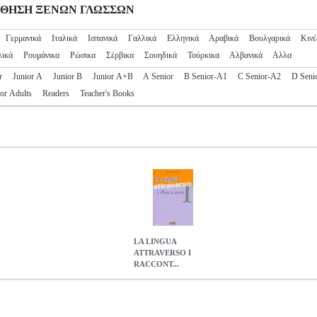
ΚΜΑΘΗΣΗ ΞΕΝΩΝ ΓΛΩΣΣΩΝ
Γερμανικά
Ιταλικά
Ισπανικά
Γαλλικά
Ελληνικά
Αραβικά
Βουλγαρικά
Κινέ
λικά
Ρουμάνικα
Ρώσικα
Σέρβικα
Σουηδικά
Τούρκικα
Αλβανικά
Αλλα
r
Junior A
Junior B
Junior A+B
A Senior
B Senior-A1
C Senior-A2
D Seni
or Adults
Readers
Teacher's Books
LA LINGUA
ATTRAVERSO I
RACCONT...
NTI I
BKS.0180280
BKS.0180280
ΣΠΙΝΟΥΛΑ ΑΡΕΤΗ
ΣΠΙΝΟΥΛ
ΛΩΣΣΩΝ •ΣΠΙΝΟΥΛΑ ΑΡΕΤΗ στην κατηγορία ΕΚΜΑΘΗΣΗ ΞΕΝΩΝ
 οίκος: ΣΙΔΕΡΗΣ Μ. Σελίδες: 128 Διαστάσεις: 17Χ24 Ημερομηνία 