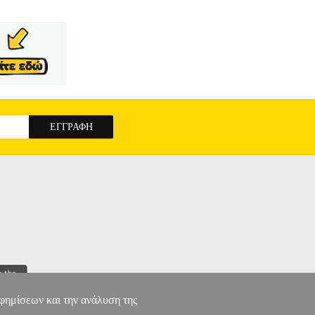
 αυτό προσπαθήσαμε μέσω ενός «λογοτεχνικού
υν» στα μυστικά του. Σκοπός μας είναι να τους
κή και συντακτική δομή του κάθε κειμένου.
LA
αφημίσεων και την ανάλυση της