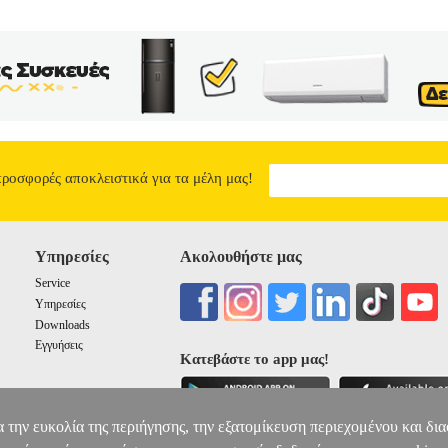
ι σε χρόνο και τόπο και διευρύνει τους ορίζοντές μας. Με το βιβλίο
τές μας να εμβαθύνουν στο κείμενο, να το αναλύσουν και να «βουτήξο
ηνύματα που θέλει να περάσει ο συγγραφέας, καθώς και τη γραμματι
LINGUA ATTRAVERSO I RACCONTI I
14.58
προσφορές αποκλειστικά για τα μέλη μας!
Υπηρεσίες
Ακολουθήστε μας
Service
Υπηρεσίες
Downloads
Εγγυήσεις
Κατεβάστε το app μας!
α την ευκολία της περιήγησης, την εξατομίκευση περιεχομένου και δι