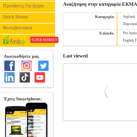
Αναζήτηση στην κατηγορία Ε
Προτάσεις Για Δώρα
Stock House
Κατηγορία
Αγγλικά
Πορτογα
Φωτοβολταϊκά
Επίπεδο
Pre Junio
SUPER MARKET
English F
Last viewed
LA LINGUA ATTRAVERSO I RACCO
Κατηγορία: ΕΚΜΑΘΗΣΗ ΞΕΝΩΝ Γ
Συγγραφέας: ΣΠΙΝΟΥΛΑ ΑΡΕΤΗ Εκδοτικός