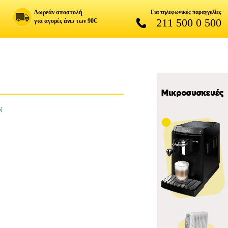
Δωρεάν αποστολή
Για τηλεφωνικές παραγγελίες
211 500 0 500
για αγορές άνω των 90€
Ν