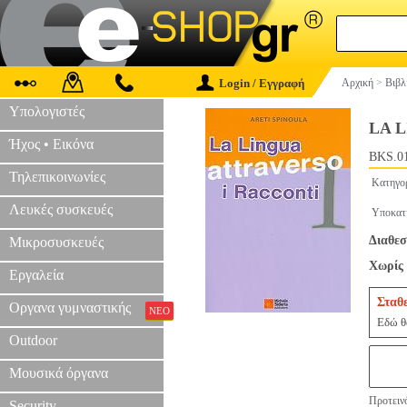
Login / Εγγραφή
Αρχική
>
Βιβλ
Υπολογιστές
LA 
Ήχος • Εικόνα
BKS.0
Τηλεπικοινωνίες
Κατηγο
Λευκές συσκευές
Υποκατ
Διαθεσ
Μικροσυσκευές
Χωρίς 
Εργαλεία
Σταθ
Οργανα γυμναστικής
ΝΕΟ
Εδώ θα
Outdoor
Μουσικά όργανα
Προτεινό
Security