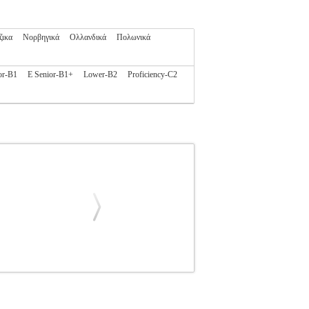
ζικα
Νορβηγικά
Ολλανδικά
Πολωνικά
or-B1
E Senior-B1+
Lower-B2
Proficiency-C2
Α ΑΡΕΤΗ
ΕΚΜΑΘΗΣΗ ΞΕΝΩΝ ΓΛΩΣΣΩΝ
 ΓΛΩΣΣΩΝ ISBN: 978-960-468-125-9
Έκδοσης: Νοέμβριος 2015 Η λογοτεχνία είναι