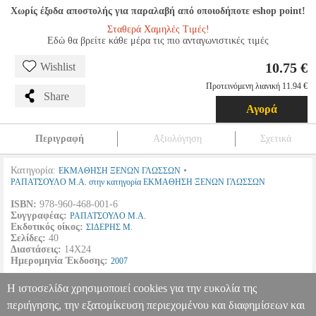
Χωρίς έξοδα αποστολής για παραλαβή από οποιοδήποτε eshop point!
Σταθερά Χαμηλές Τιμές!
Εδώ θα βρείτε κάθε μέρα τις πιο ανταγωνιστικές τιμές
10.75 €
Wishlist
Προτεινόμενη λιανική 11.94 €
Share
Αγορά
Περιγραφή
Αξιολόγηση
Σχετικά
Κατηγορία:
•
ΕΚΜΑΘΗΣΗ ΞΕΝΩΝ ΓΛΩΣΣΩΝ
ΡΑΠΑΤΣΟΥΛΟ Μ.Α. στην κατηγορία ΕΚΜΑΘΗΣΗ ΞΕΝΩΝ ΓΛΩΣΣΩΝ
ISBN:
978-960-468-001-6
Συγγραφέας:
ΡΑΠΑΤΣΟΥΛΟ Μ.Α.
Εκδοτικός οίκος:
ΣΙΔΕΡΗΣ Μ.
Σελίδες:
40
Διαστάσεις:
14Χ24
Ημερομηνία Έκδοσης:
2007
Λύσεις των ασκήσεων. Οδηγίες για την καλύτερη χρήση του βιβλίου La
Η ιστοσελίδα χρησιμοποιεί cookies για την ευκολία της
lingua Italiana esercizi 1.
περιήγησης, την εξατομίκευση περιεχομένου και διαφημίσεων και