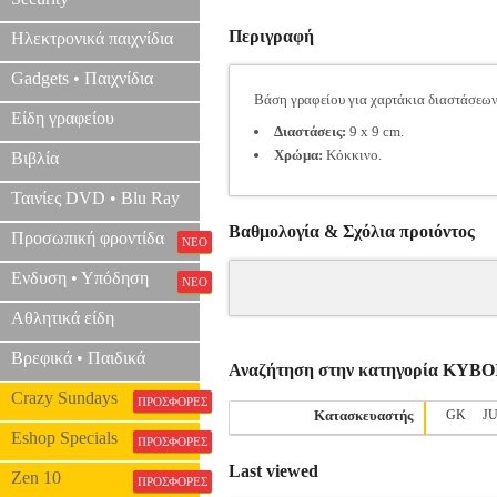
Περιγραφή
Ηλεκτρονικά παιχνίδια
Gadgets • Παιχνίδια
Βάση γραφείου για χαρτάκια διαστάσεων 
Είδη γραφείου
Διαστάσεις:
9 x 9 cm.
Χρώμα:
Κόκκινο.
Βιβλία
Ταινίες DVD • Blu Ray
Βαθμολογία & Σχόλια προιόντος
Προσωπική φροντίδα
ΝΕΟ
Ενδυση • Υπόδηση
ΝΕΟ
Αθλητικά είδη
Βρεφικά • Παιδικά
Αναζήτηση στην κατηγορία ΚΥ
Crazy Sundays
ΠΡΟΣΦΟΡΕΣ
Κατασκευαστής
GK
J
Eshop Specials
ΠΡΟΣΦΟΡΕΣ
Last viewed
Zen 10
ΠΡΟΣΦΟΡΕΣ