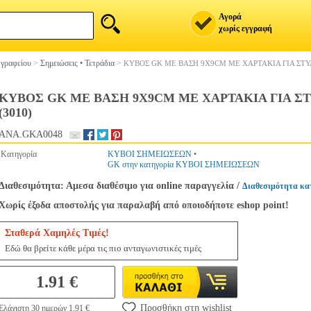
Αγορά
χωρίς εγγραφή
 γραφείου
>
Σημειώσεις • Τετράδια
>
ΚΥΒΟΣ GK ΜΕ ΒΑΣΗ 9X9CM ΜΕ ΧΑΡΤΑΚΙΑ ΓΙΑ ΣΤΥ
ΚΥΒΟΣ GK ΜΕ ΒΑΣΗ 9X9CM ΜΕ ΧΑΡΤΑΚΙΑ ΓΙΑ 
(3010)
ANA.GKA0048
Κατηγορία
ΚΥΒΟΙ ΣΗΜΕΙΩΣΕΩΝ
•
GK στην κατηγορία ΚΥΒΟΙ ΣΗΜΕΙΩΣΕΩΝ
Διαθεσιμότητα: Αμεσα διαθέσιμο για online παραγγελία
/
Διαθεσιμότητα κα
Χωρίς έξοδα αποστολής για παραλαβή από οποιοδήποτε eshop point!
Σταθερά Χαμηλές Τιμές!
Εδώ θα βρείτε κάθε μέρα τις πιο ανταγωνιστικές τιμές
1.91 €
Προσθήκη στη wishlist
Ελάχιστη 30 ημερών 1.91 €