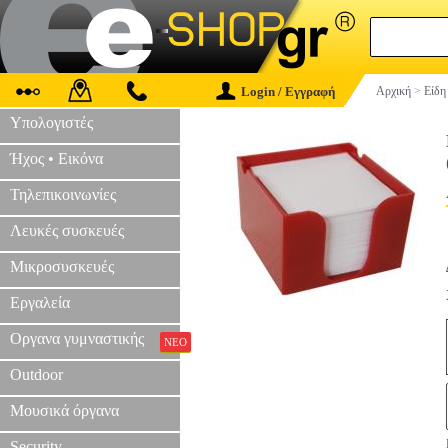
Login / Εγγραφή
Αρχική
>
Είδη
Υπολογιστές
Ήχος • Εικόνα
Τηλεπικοινωνίες
Λευκές συσκευές
Μικροσυσκευές
Εργαλεία
Οργανα γυμναστικής
ΝΕΟ
Outdoor
Μουσικά όργανα
Security