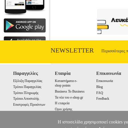
NEWSLETTER
Περισσότερες 
Παραγγελίες
Εταιρία
Επικοινωνία
Εξέλιξη Παραγγελίας
Καταστήματα e-
Επικοινωνία
shop points
Τρόποι Παραγγελίας
Blog
Business To Business
Τρόποι Πληρωμής
FAQ
Τα νέα του e-shop.gr
Τρόποι Αποστολής
Feedback
Η εταιρεία
Επιστροφές Προιόντων
Οροι χρήσης
Cookies
Η ιστοσελίδα χρησιμοποιεί cookies γι