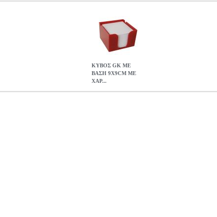
ΚΥΒΟΣ GK ΜΕ
ΒΑΣΗ 9X9CM ΜΕ
ΧΑΡ...
Ε ΧΑΡΤΑΚΙΑ ΓΙΑ ΣΤΥΛΟ ΚΟΚΚΙΝΟ ΧΡΩΜΑ (3010)
ANA.GK
ΗΜΕΙΩΣΕΩΝ •GK στην κατηγορία ΚΥΒΟΙ ΣΗΜΕΙΩΣΕΩΝ Βάση γραφείο
m. • Χρώμα: Κόκκινο.
ΚΥΒΟΣ GK ΜΕ ΒΑΣΗ 9X9CM ΜΕ ΧΑΡΤΑΚΙ
1.91