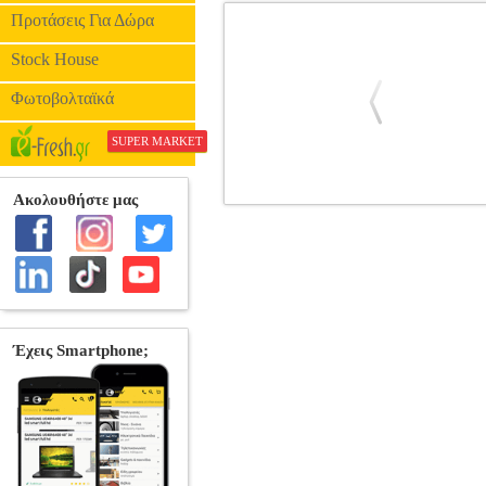
Προτάσεις Για Δώρα
Stock House
Φωτοβολταϊκά
SUPER MARKET
ΚΥΒΟΣ GK ΜΕ ΒΑΣΗ 9X9CM Μ
ΣΗΜΕΙΩΣΕΩΝ
Κατηγορία: ΚΥΒΟΙ Σ
βάση για στυλό. • Διαστάσεις: 9 x 9 c