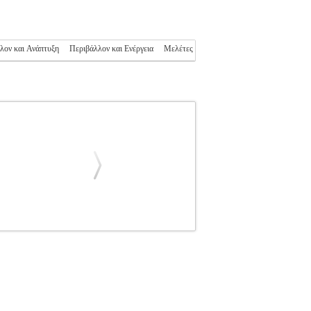
λον και Ανάπτυξη
Περιβάλλον και Ενέργεια
Μελέτες
ΟΥΚΛΗΣ ΧΡΗΣΤΟΣ
ΟΙΚΟΛΟΓΙΑ-ΦΥΣΗ
N: 978-960-571-617-2 Συγγραφέας:
κδοσης: Μάιος 2024 Συμβολή στη διατροφή
εΐνης στα σιτηρέσια των μηρυκαστικών γίνεται
ψυχανθών που είναι προσαρμοσμένες στις
 αξία μιας ζωοτροφής είναι η πεπτικότητά της.