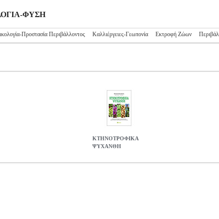
ΟΛΟΓΙΑ-ΦΥΣΗ
ικολογία-Προστασία Περιβάλλοντος
Καλλιέργειες-Γεωπονία
Εκτροφή Ζώων
Περιβάλ
ΚΤΗΝΟΤΡΟΦΙΚΑ
ΨΥΧΑΝΘΗ
S.0945718
BKS.0945718
ΜΠΟΥΓΙΟΥΚΛΗΣ ΧΡΗΣΤΟΣ
ΜΠΟΥΓΙ
•ΜΠΟΥΓΙΟΥΚΛΗΣ ΧΡΗΣΤΟΣ στην κατηγορία ΟΙΚΟΛΟΓΙΑ-ΦΥΣΗ ISB
κος: BOOKSTARS Σελίδες: 164 Διαστάσεις: 17Χ24 Ημερομηνία Έ
οσδιορισμού της πεπτικότητας Η ανάγκη για εναλλακτικές πηγές πρωτ
λύση θα μπορούσε να αποτελέσει η καλλιέργεια ελληνικών ποικιλιών 
. Η σημαντικότερη παράμετρος που τελικά αντικατοπτρίζει τη θρεπτική