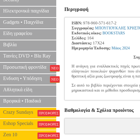
Περιγραφή
Ηλεκτρονικά παιχνίδια
Gadgets • Παιχνίδια
ISBN:
978-960-571-617-2
Συγγραφέας:
ΜΠΟΥΓΙΟΥΚΛΗΣ ΧΡΗΣΤ
Είδη γραφείου
Εκδοτικός οίκος:
BOOKSTARS
Σελίδες:
164
Διαστάσεις:
17Χ24
Βιβλία
Ημερομηνία Έκδοσης:
Μάιος
2024
Ταινίες DVD • Blu Ray
Συμ
Η ανάγκη για εναλλακτικές πηγές πρωτ
Προσωπική φροντίδα
ΝΕΟ
ελληνικών ποικιλιών ψυχανθών που είν
θρεπτική αξία μιας ζωοτροφής είναι η πε
Ενδυση • Υπόδηση
ΝΕΟ
Σε αυτό το βιβλίο περιέχονται στοιχεία
Αθλητικά είδη
μηρυκαστικά και οι μέθοδοι προσδιορισ
Βρεφικά • Παιδικά
Βαθμολογία & Σχόλια προιόντος
Crazy Sundays
ΠΡΟΣΦΟΡΕΣ
Eshop Specials
ΠΡΟΣΦΟΡΕΣ
Zen 10
ΠΡΟΣΦΟΡΕΣ