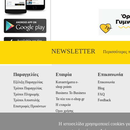
Σε αυτό το βιβλίο περιέχονται στοιχεία 
πέψης στα μηρυκαστικά και οι μέθοδοι 
NEWSLETTER
Περισσότερες 
Παραγγελίες
Εταιρία
Επικοινωνία
Εξέλιξη Παραγγελίας
Καταστήματα e-
Επικοινωνία
shop points
Τρόποι Παραγγελίας
Blog
Business To Business
Τρόποι Πληρωμής
FAQ
Τα νέα του e-shop.gr
Τρόποι Αποστολής
Feedback
Η εταιρεία
Επιστροφές Προιόντων
Οροι χρήσης
Cookies
Η ιστοσελίδα χρησιμοποιεί cookies γι