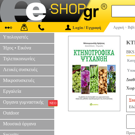
Login / Εγγραφή
Αρχική
>
Βιβλ
Υπολογιστές
ΚΤ
Ήχος • Εικόνα
BKS
Τηλεπικοινωνίες
Κατη
Λευκές συσκευές
Υποκ
Διαθ
Μικροσυσκευές
Χωρί
Εργαλεία
Στ
Οργανα γυμναστικής
ΝΕΟ
Εδώ
Outdoor
Μουσικά όργανα
Προτε
Security