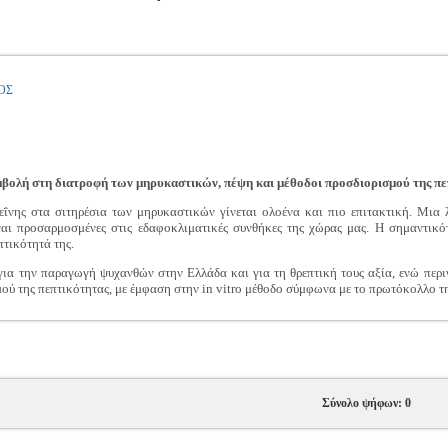
ΟΣ
βολή στη διατροφή των μηρυκαστικών, πέψη και μέθοδοι προσδιορισμού της πε
εΐνης στα σιτηρέσια των μηρυκαστικών γίνεται ολοένα και πιο επιτακτική. Μια 
αι προσαρμοσμένες στις εδαφοκλιματικές συνθήκες της χώρας μας. Η σημαντικότ
πτικότητά της.
 για την παραγωγή ψυχανθών στην Ελλάδα και για τη θρεπτική τους αξία, ενώ περ
μού της πεπτικότητας, με έμφαση στην in vitro μέθοδο σύμφωνα με το πρωτόκολλο 
Σύνολο ψήφων: 0