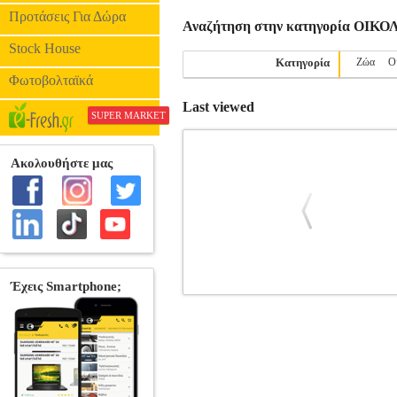
Προτάσεις Για Δώρα
Αναζήτηση στην κατηγορία ΟΙΚ
Stock House
Κατηγορία
Ζώα
Ο
Φωτοβολταϊκά
Last viewed
SUPER MARKET
ΚΤΗΝΟΤΡΟΦΙΚΑ ΨΥΧΑΝΘΗ
BK
Κατηγορία: ΟΙΚΟΛΟΓΙΑ-ΦΥΣΗ 
ΜΠΟΥΓΙΟΥΚΛΗΣ ΧΡΗΣΤΟΣ Εκδοτικός οί
των μηρυκαστικών, πέψη και μέθοδοι πρ
ολοένα και πιο επιτακτική. Μια 
εδαφοκλιματικές συνθήκες της χώρας μας