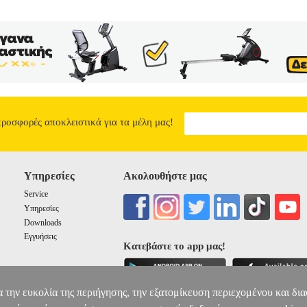
για την παραγωγή ψυχανθών στην Ελλάδα και για τη θρεπτική τους αξί
προσδιορισμού της πεπτικότητας, με έμφαση στην in vitro μέθοδο σ
Corporation.
ΚΤΗΝΟΤΡΟΦΙΚΑ ΨΥΧΑΝΘΗ
12.15
προσφορές αποκλειστικά για τα μέλη μας!
Υπηρεσίες
Ακολουθήστε μας
Service
Υπηρεσίες
Downloads
Εγγυήσεις
Κατεβάστε το app μας!
α την ευκολία της περιήγησης, την εξατομίκευση περιεχομένου και δι