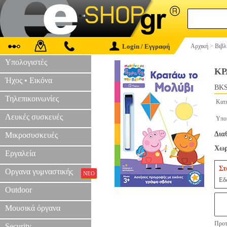
Login / Εγγραφή
Αρχική
>
Βιβλ
Υπολογιστές
ΚΡ
Ήχος • Εικόνα
BKS
Τηλεπικοινωνίες
Κατ
Λευκές συσκευές
Υπο
Δια
Μικροσυσκευές
Χωρ
Εργαλεία
Στ
Οργανα γυμναστικής
ΝΕΟ
Εδ
Outdoor
Μουσικά όργανα
Προτ
Security