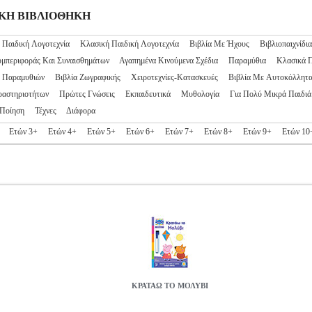
ΙΔΙΚΗ ΒΙΒΛΙΟΘΗΚΗ
 Παιδική Λογοτεχνία
Κλασική Παιδική Λογοτεχνία
Βιβλία Με Ήχους
Βιβλιοπαιχνίδια
υμπεριφοράς Και Συναισθημάτων
Αγαπημένα Κινούμενα Σχέδια
Παραμύθια
Κλασικά 
ς Παραμυθιών
Βιβλία Ζωγραφικής
Χειροτεχνίες-Κατασκευές
Βιβλία Με Αυτοκόλλητ
ραστηριοτήτων
Πρώτες Γνώσεις
Εκπαιδευτικά
Μυθολογία
Για Πολύ Μικρά Παιδιά
Ποίηση
Τέχνες
Διάφορα
Ετών 3+
Ετών 4+
Ετών 5+
Ετών 6+
Ετών 7+
Ετών 8+
Ετών 9+
Ετών 10
ΚΡΑΤΑΩ ΤΟ ΜΟΛΥΒΙ