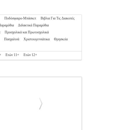
Ποδόσφαιρο-Μπάσκετ
Βιβλια Για Τις Διακοπές
Παραμύθια
Διδακτικά Παραμύθια
α
Προσχολικά και Πρωτοσχολικά
Πασχαλινά
Χριστουγεννιάτικα
Θρησκεία
+
Ετών 11+
Ετών 12+