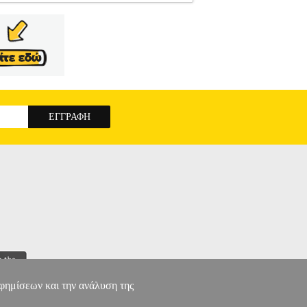
ΚΗ ΒΙΒΛΙΟΘΗΚΗ
Κατηγορία: ΠΑΙΔΙΚΗ
Συγγραφέας: ΣΥΛΛΟΓΙΚΟ ΕΡΓΟ Εκδοτικός
 21Χ29, 7 Ημερομηνία Έκδοσης: Αύγουστος
! Πιάσε το μολύβι όπως θα σου δείξει η Πέππα,
άθε τις βασικές κινήσεις που χρειάζονται για να
αφημίσεων και την ανάλυση της