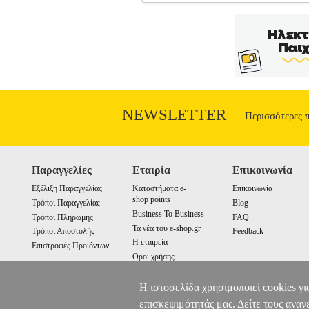
ΚΡΑΤΑΩ ΤΟ ΜΟΛΥΒΙ
BKS.0038
ΒΙΒΛΙΟΘΗΚΗ •ΣΥΛΛΟΓΙΚΟ ΕΡΓΟ στη
οίκος: ANUBIS Σειρά: ΜΑΘΑΙΝΩ ΜΕ Τ
2024 Ασκήσεις προγραφής με εικόνες γρά
για να μην κουράζεται το χέρι σου, και φ
NEWSLETTER
Περισσότερες 
Παραγγελίες
Εταιρία
Επικοινωνία
Εξέλιξη Παραγγελίας
Καταστήματα e-
Επικοινωνία
shop points
Τρόποι Παραγγελίας
Blog
Business To Business
Τρόποι Πληρωμής
FAQ
Τα νέα του e-shop.gr
Τρόποι Αποστολής
Feedback
Η εταιρεία
Επιστροφές Προιόντων
Οροι χρήσης
Cookies
Η ιστοσελίδα χρησιμοποιεί cookies γι
επισκεψιμότητάς μας. Δείτε τους αναν