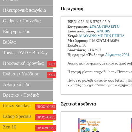
Περιγραφή
Ηλεκτρονικά παιχνίδια
Gadgets • Παιχνίδια
ISBN:
978-618-5797-95-9
Συγγραφέας:
ΣΥΛΛΟΓΙΚΟ ΕΡΓΟ
Είδη γραφείου
Εκδοτικός οίκος:
ANUBIS
Σειρά:
ΜΑΘΑΙΝΩ ΜΕ ΤΗΝ ΠΕΠΠΑ
Μετάφραση:
ΓΙΑΚΟΥΜΗ ΔΩΡΑ
Βιβλία
Σελίδες:
16
Διαστάσεις:
21Χ29,7
Ταινίες DVD • Blu Ray
Ημερομηνία Έκδοσης:
Αύγουστος
2024
Προσωπική φροντίδα
Ασκήσεις προγραφής με εικόνες γράψε-σ
ΝΕΟ
Η γραφή γίνεται παιχνίδι ΅ε την Πέππα κα
Ενδυση • Υπόδηση
ΝΕΟ
Πιάσε το μολύβι όπως θα σου δείξει η Πέ
Αθλητικά είδη
κινήσεις που χρειάζονται για να σχηματι
Βρεφικά • Παιδικά
Σχετικά προϊόντα
Crazy Sundays
ΠΡΟΣΦΟΡΕΣ
Eshop Specials
ΠΡΟΣΦΟΡΕΣ
Zen 10
ΠΡΟΣΦΟΡΕΣ