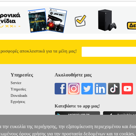
717
BKS.0038717
ΣΥΛΛΟΓΙΚΟ ΕΡΓΟ
ΣΥΛΛΟΓΙΚΟ ΕΡΓΟ
ΠΑΙΔΙ
ν κατηγορία ΠΑΙΔΙΚΗ ΒΙΒΛΙΟΘΗΚΗ ISBN: 978-618-5797-95-9 
ΗΝ ΠΕΠΠΑ Μετάφραση: ΓΙΑΚΟΥΜΗ ΔΩΡΑ Σελίδες: 16 Διαστάσεις:
ψε-σβήσε! Η γραφή γίνεται παιχνίδι ΅ε την Πέππα και την παρέα της
τιάξε γραμμές, στην αρχή εύκολες και σταδιακά λίγο πιο απαιτητικές. Μ
σχηματιστούν τα γράμματα.
ΚΡΑΤΑΩ ΤΟ ΜΟΛΥΒΙ
5.59
προσφορές αποκλειστικά για τα μέλη μας!
Υπηρεσίες
Ακολουθήστε μας
Service
Υπηρεσίες
Downloads
Εγγυήσεις
Κατεβάστε το app μας!
α την ευκολία της περιήγησης, την εξατομίκευση περιεχομένου και δι
εωμένους όρους χρήσης για την προστασία δεδομένων και τα cookies.